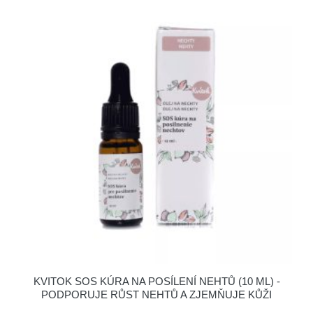
KVITOK SOS KÚRA NA POSÍLENÍ NEHTŮ (10 ML) -
PODPORUJE RŮST NEHTŮ A ZJEMŇUJE KŮŽI