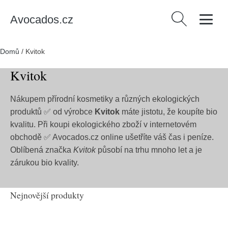
Avocados.cz
Vyhledávání
Domů
/
Kvitok
Kvitok
Nákupem přírodní kosmetiky a různých ekologických
produktů ✅ od výrobce
Kvitok
máte jistotu, že koupíte bio
kvalitu. Při koupi ekologického zboží v internetovém
obchodě ✅ Avocados.cz online ušetříte váš čas i peníze.
Oblíbená značka
Kvitok
působí na trhu mnoho let a je
zárukou bio kvality.
Nejnovější produkty