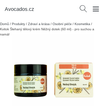
Avocados.cz
Vyhledávání
Domů
/
Produkty
/
Zdraví a krása
/
Osobní péče
/
Kosmetika
/
Kvitok Šlehaný tělový krém Něžný dotek (60 ml) - pro suchou a
namáhanou pokožku