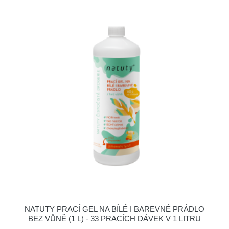
NATUTY PRACÍ GEL NA BÍLÉ I BAREVNÉ PRÁDLO
BEZ VŮNĚ (1 L) - 33 PRACÍCH DÁVEK V 1 LITRU