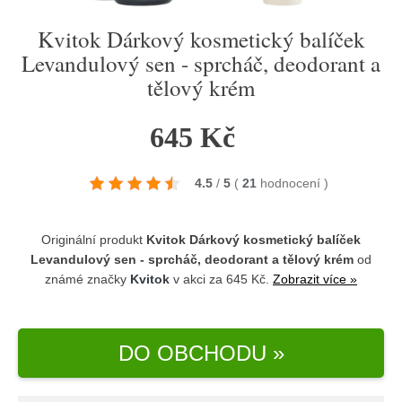
Kvitok Dárkový kosmetický balíček
Levandulový sen - sprcháč, deodorant a
tělový krém
645 Kč
4.5
/
5
(
21
hodnocení
)
Originální produkt
Kvitok Dárkový kosmetický balíček
Levandulový sen - sprcháč, deodorant a tělový krém
od
známé značky
Kvitok
v akci za 645 Kč.
Zobrazit více »
DO OBCHODU »