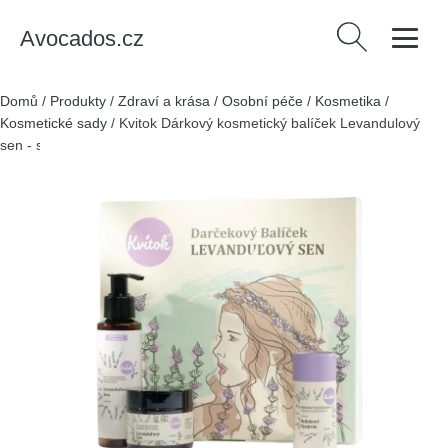
Avocados.cz
Vyhledávání
Domů
/
Produkty
/
Zdraví a krása
/
Osobní péče
/
Kosmetika
/
Kosmetické sady
/
Kvitok Dárkový kosmetický balíček Levandulový
sen - sprcháč, deodorant a tělový krém