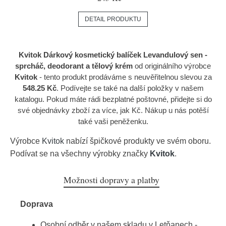
DETAIL PRODUKTU
Kvitok Dárkový kosmetický balíček Levandulový sen -
sprcháč, deodorant a tělový krém
od originálního výrobce
Kvitok
- tento produkt prodáváme s neuvěřitelnou slevou za
548.25 Kč
. Podívejte se také na další položky v našem
katalogu. Pokud máte rádi bezplatné poštovné, přidejte si do
své objednávky zboží za více, jak Kč. Nákup u nás potěší
také vaši peněženku.
Výrobce
Kvitok
nabízí špičkové produkty ve svém oboru.
Podívat se na všechny výrobky značky
Kvitok
.
Možnosti dopravy a platby
Doprava
Osobní odběr v našem skladu v Letňanech -