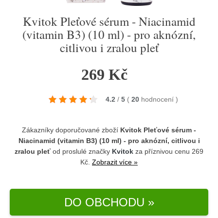
Kvitok Pleťové sérum - Niacinamid
(vitamin B3) (10 ml) - pro aknózní,
citlivou i zralou pleť
269 Kč
4.2
/
5
(
20
hodnocení
)
Zákazníky doporučované zboží
Kvitok Pleťové sérum -
Niacinamid (vitamin B3) (10 ml) - pro aknózní, citlivou i
zralou pleť
od proslulé značky
Kvitok
za příznivou cenu 269
Kč.
Zobrazit více »
DO OBCHODU »