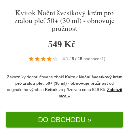
Kvitok Noční švestkový krém pro
zralou pleť 50+ (30 ml) - obnovuje
pružnost
549 Kč
4.1
/
5
(
15
hodnocení
)
Zákazníky doporučované zboží
Kvitok Noční švestkový krém
pro zralou pleť 50+ (30 ml) - obnovuje pružnost
od
originálního výrobce
Kvitok
za příznivou cenu 549 Kč.
Zobrazit
více »
DO OBCHODU »