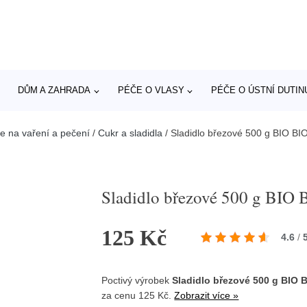
DŮM A ZAHRADA
PÉČE O VLASY
PÉČE O ÚSTNÍ DUTIN
e na vaření a pečení
/
Cukr a sladidla
/
Sladidlo březové 500 g BIO B
Sladidlo březové 500 g BIO
125 Kč
4.6
/
Poctivý výrobek
Sladidlo březové 500 g BIO 
za cenu 125 Kč.
Zobrazit více »