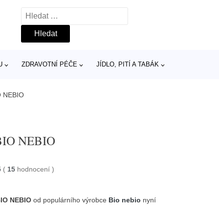
Vyhledávání
U
ZDRAVOTNÍ PÉČE
JÍDLO, PITÍ A TABÁK
IO NEBIO
 BIO NEBIO
5
(
15
hodnocení
)
BIO NEBIO
od populárního výrobce
Bio nebio
nyní