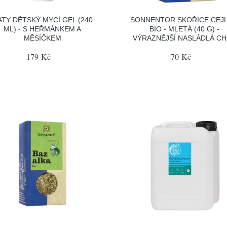
ATY DĚTSKÝ MYCÍ GEL (240
SONNENTOR SKOŘICE CEJ
ML) - S HEŘMÁNKEM A
BIO - MLETÁ (40 G) -
MĚSÍČKEM
VÝRAZNĚJŠÍ NASLÁDLÁ C
179 Kč
70 Kč