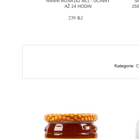
RANNÍ ROSA (42 ML) - ÚČINNÝ
Š
AŽ 24 HODIN
25
239 Kč
Kategorie:
C