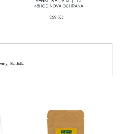
SENSITIVE (75 ML) - AŽ
48HODINOVÁ OCHRANA
269 Kč
viny
,
Sladidla