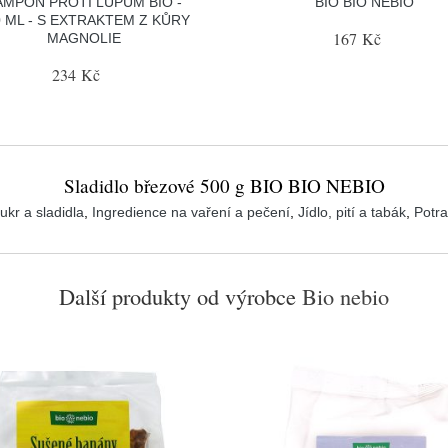
AMPON PROTI LUPŮM BIO -
BIO BIO NEBIO
0 ML - S EXTRAKTEM Z KŮRY
167 Kč
MAGNOLIE
234 Kč
Sladidlo březové 500 g BIO BIO NEBIO
ukr a sladidla
,
Ingredience na vaření a pečení
,
Jídlo, pití a tabák
,
Potra
Další produkty od výrobce
Bio nebio