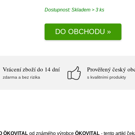
Dostupnost:
Skladem > 3 ks
DO OBCHODU »
Vrácení zboží do 14 dní
Prověřený český ob
zdarma a bez rizika
s kvalitními produkty
BIO ÖKOVITAL
od známého výrobce
ÖKOVITAL
- tento artikl č