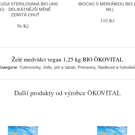
UGA STERILOVANÁ BIO (400
BIOCAO S MERUŇKOU BIO (
G) - DELIKÁTNĚJŠÍ MÉNĚ
ML)
ZEMITÁ CHUŤ
110 Kč
56 Kč
Želé medvídci vegan 1,25 kg BIO ÖKOVITAL
Kategorie:
Cukrovinky
,
Jídlo, pití a tabák
,
Potraviny
,
Sladkosti a čokolád
Další produkty od výrobce
ÖKOVITAL