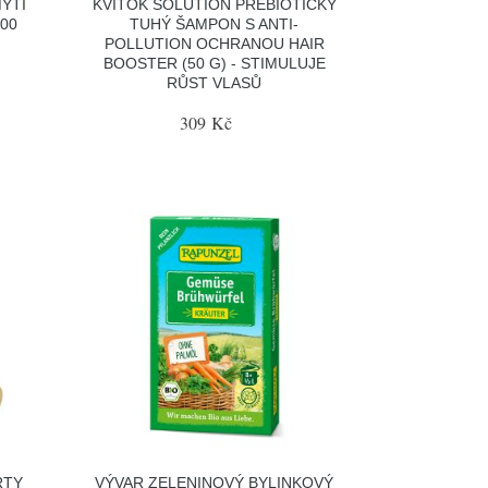
YTÍ
KVITOK SOLUTION PREBIOTICKÝ
00
TUHÝ ŠAMPON S ANTI-
POLLUTION OCHRANOU HAIR
BOOSTER (50 G) - STIMULUJE
RŮST VLASŮ
309 Kč
RTY
VÝVAR ZELENINOVÝ BYLINKOVÝ