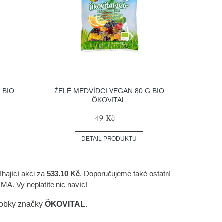
 BIO
ŽELÉ MEDVÍDCI VEGAN 80 G BIO
ÖKOVITAL
49 Kč
DETAIL PRODUKTU
íhající akci za
533.10 Kč
. Doporučujeme také ostatní
A. Vy neplatíte nic navíc!
robky značky
ÖKOVITAL
.