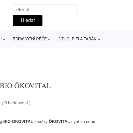
Vyhledávání
U
ZDRAVOTNÍ PÉČE
JÍDLO, PITÍ A TABÁK
kg BIO ÖKOVITAL
5
(
9
hodnocení
)
 kg BIO ÖKOVITAL
značky
ÖKOVITAL
nyní za cenu