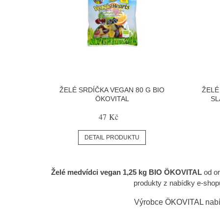
ŽELÉ SRDÍČKA VEGAN 80 G BIO
ŽELÉ
ÖKOVITAL
SL
47 Kč
DETAIL PRODUKTU
Želé medvídci vegan 1,25 kg BIO ÖKOVITAL
od or
produkty z nabídky e-shop
Výrobce
ÖKOVITAL
nabí