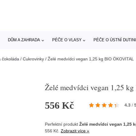
DŮM A ZAHRADA
PÉČE O VLASY
PÉČE O ÚSTNÍ DUTIN
a čokoláda
/
Cukrovinky
/
Želé medvídci vegan 1,25 kg BIO ÖKOVITAL
Želé medvídci vegan 1,25 
556 Kč
4.3
/
Perfektní produkt
Želé medvídci vegan 1,25
556 Kč.
Zobrazit více »