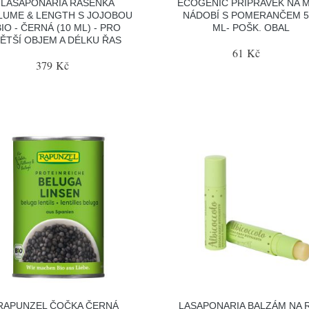
LASAPONARIA ŘASENKA
ECOGENIC PŘÍPRAVEK NA M
LUME & LENGTH S JOJOBOU
NÁDOBÍ S POMERANČEM 5
BIO - ČERNÁ (10 ML) - PRO
ML- POŠK. OBAL
ĚTŠÍ OBJEM A DÉLKU ŘAS
61 Kč
379 Kč
RAPUNZEL ČOČKA ČERNÁ
LASAPONARIA BALZÁM NA 