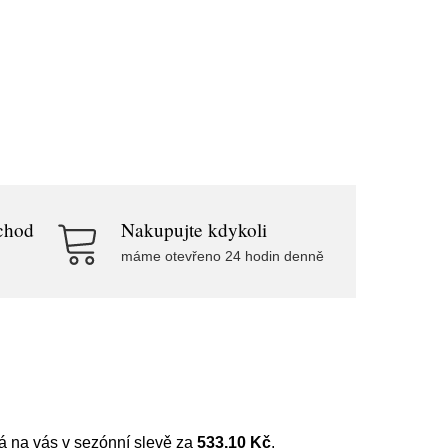
chod
Nakupujte kdykoli
máme otevřeno 24 hodin denně
eká na vás v sezónní slevě za
533.10 Kč
.