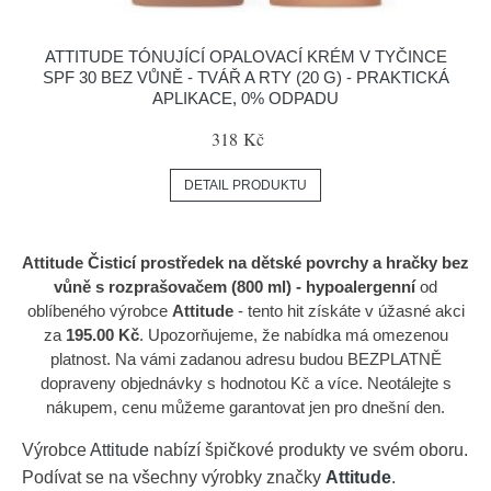
ATTITUDE TÓNUJÍCÍ OPALOVACÍ KRÉM V TYČINCE
SPF 30 BEZ VŮNĚ - TVÁŘ A RTY (20 G) - PRAKTICKÁ
APLIKACE, 0% ODPADU
318 Kč
DETAIL PRODUKTU
Attitude Čisticí prostředek na dětské povrchy a hračky bez
vůně s rozprašovačem (800 ml) - hypoalergenní
od
oblíbeného výrobce
Attitude
- tento hit získáte v úžasné akci
za
195.00 Kč
. Upozorňujeme, že nabídka má omezenou
platnost. Na vámi zadanou adresu budou BEZPLATNĚ
dopraveny objednávky s hodnotou Kč a více. Neotálejte s
nákupem, cenu můžeme garantovat jen pro dnešní den.
Výrobce
Attitude
nabízí špičkové produkty ve svém oboru.
Podívat se na všechny výrobky značky
Attitude
.