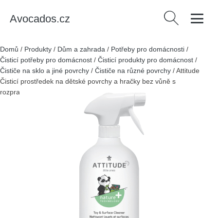
Avocados.cz
Vyhledávání
Domů
/
Produkty
/
Dům a zahrada
/
Potřeby pro domácnosti
/
Čisticí potřeby pro domácnost
/
Čisticí produkty pro domácnost
/
Čističe na sklo a jiné povrchy
/
Čističe na různé povrchy
/
Attitude
Čisticí prostředek na dětské povrchy a hračky bez vůně s
rozprašovačem (800 ml) - hypoalergenní