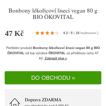
Bonbony lékořicoví šneci vegan 80 g
BIO ÖKOVITAL
47 Kč
4.2
/
5
(
16
hodnocení
)
Perfektní produkt
Bonbony lékořicoví šneci vegan 80 g BIO
ÖKOVITAL
od top výrobce
ÖKOVITAL
za přívětivou cenu 47
Kč.
Zobrazit více »
DO OBCHODU »
Doprava ZDARMA
pro objednávky nad 2.000 Kč