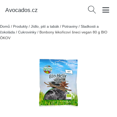
Avocados.cz
Vyhledávání
Domů
/
Produkty
/
Jídlo, pití a tabák
/
Potraviny
/
Sladkosti a
čokoláda
/
Cukrovinky
/
Bonbony lékořicoví šneci vegan 80 g BIO
ÖKOVITAL