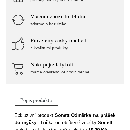
Vrácení zboží do 14 dní
zdarma a bez rizika
Prověřený český obchod
s kvalitními produkty
Nakupujte kdykoli
máme otevřeno 24 hodin denně
Popis produktu
Exkluzivní produkt
Sonett Odměrka na prášek
do myčky - lžička
od oblíbené značky
Sonett
-
tento hit získáte v jedinečné akci za
19.00 Kč
.