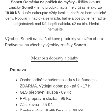
Sonett Odměrka na prášek do myčky - lžička
kvalitní
značky
Sonett
- tento produkt nabízíme v úžasné akci za
19.00 Kč
. U nás nakoupíte vždy kvalitní zboží za bombastické
ceny. Populární nabídka se vrátila, balné a poštovné nehradíte
u objednávek nad Kč. Lepší nabídku už na trhu hledat
nemusíte.
Výrobce
Sonett
nabízí špičkové produkty ve svém oboru.
Podívat se na všechny výrobky značky
Sonett
.
Možnosti dopravy a platby
Doprava
Osobní odběr v našem skladu v Letňanech -
ZDARMA. Výdejní doba: po - pá 9 - 17 h
GLS přepravní služba - 89 Kč
PPL přepravní služba - 96 Kč
Zásilkovna - 55 Kč
Česká pošta – Balík Do ruky - 98 Kč