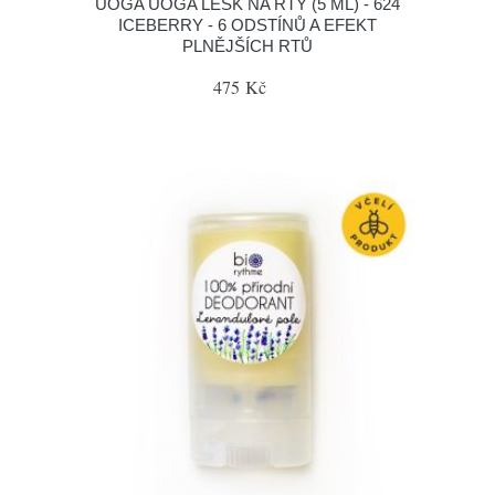
UOGA UOGA LESK NA RTY (5 ML) - 624
ICEBERRY - 6 ODSTÍNŮ A EFEKT
PLNĚJŠÍCH RTŮ
475 Kč