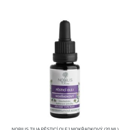
NOBILIS TILIA PĚSTICÍ OLEJ MOKŘADKOVÝ (20 ML)