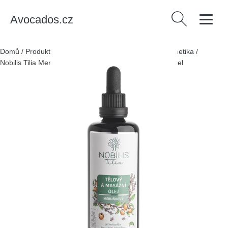
Avocados.cz
Vyhledávání
Domů
/
Produkty
/
Zdraví a krása
/
Osobní péče
/
Kosmetika
/
Nobilis Tilia Meruňkový olej (100 ml) - přizpůsobivý léčitel