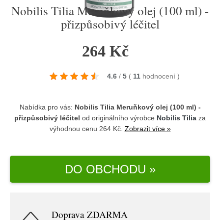
Nobilis Tilia Meruňkový olej (100 ml) -
přizpůsobivý léčitel
264 Kč
4.6
/
5
(
11
hodnocení
)
Nabídka pro vás:
Nobilis Tilia Meruňkový olej (100 ml) -
přizpůsobivý léčitel
od originálního výrobce
Nobilis Tilia
za
výhodnou cenu 264 Kč.
Zobrazit více »
DO OBCHODU »
Doprava ZDARMA