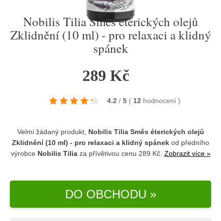
Nobilis Tilia Směs éterických olejů
Zklidnění (10 ml) - pro relaxaci a klidný
spánek
289 Kč
4.2
/
5
(
12
hodnocení
)
Velmi žádaný produkt,
Nobilis Tilia Směs éterických olejů
Zklidnění (10 ml) - pro relaxaci a klidný spánek
od předního
výrobce
Nobilis Tilia
za přívětivou cenu 289 Kč.
Zobrazit více »
DO OBCHODU »