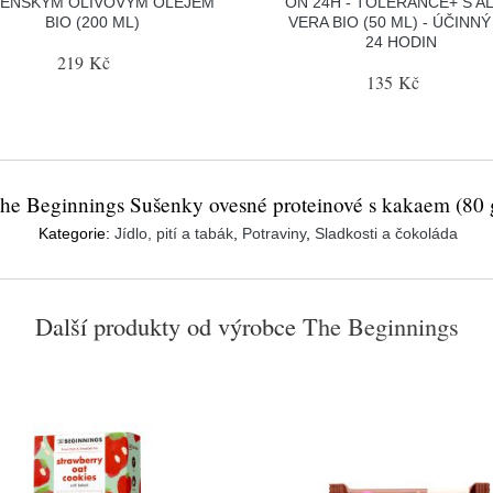
ENSKÝM OLIVOVÝM OLEJEM
ON 24H - TOLERANCE+ S A
BIO (200 ML)
VERA BIO (50 ML) - ÚČINNÝ
24 HODIN
219 Kč
135 Kč
he Beginnings Sušenky ovesné proteinové s kakaem (80 
Kategorie:
Jídlo, pití a tabák
,
Potraviny
,
Sladkosti a čokoláda
Další produkty od výrobce
The Beginnings