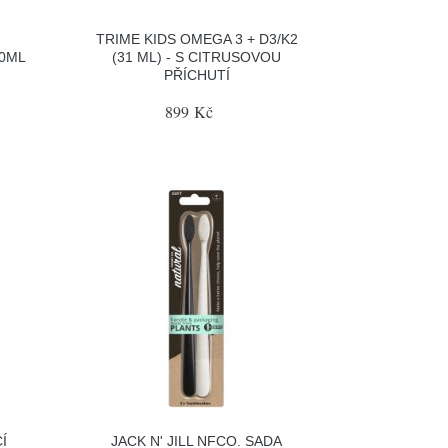
TRIME KIDS OMEGA 3 + D3/K2
0ML
(31 ML) - S CITRUSOVOU
PŘÍCHUTÍ
899 Kč
Í
JACK N' JILL NFCO. SADA