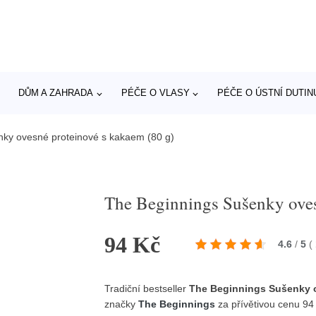
DŮM A ZAHRADA
PÉČE O VLASY
PÉČE O ÚSTNÍ DUTIN
ky ovesné proteinové s kakaem (80 g)
The Beginnings Sušenky oves
94 Kč
4.6
/
5
(
Tradiční bestseller
The Beginnings Sušenky o
značky
The Beginnings
za přívětivou cenu 94