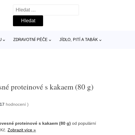
Vyhledávání
U
ZDRAVOTNÍ PÉČE
JÍDLO, PITÍ A TABÁK
né proteinové s kakaem (80 g)
17
hodnocení
)
vesné proteinové s kakaem (80 g)
od populární
 Kč.
Zobrazit více »