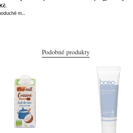
 Kč
.
dnoduché m
...
Podobné produkty