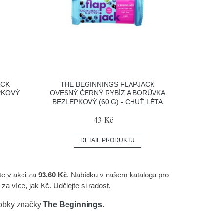
ACK
THE BEGINNINGS FLAPJACK
PKOVÝ
OVESNÝ ČERNÝ RYBÍZ A BORŮVKA
BEZLEPKOVÝ (60 G) - CHUŤ LÉTA
43 Kč
DETAIL PRODUKTU
te v akci za
93.60 Kč
. Nabídku v našem katalogu pro
a více, jak Kč. Udělejte si radost.
robky značky
The Beginnings
.