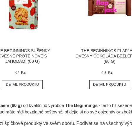
E BEGINNINGS SUŠENKY
THE BEGINNINGS FLAPJ
OVESNÉ PROTEINOVÉ S
OVESNÝ ČOKOLÁDA BEZLE
JAHODAMI (80 G)
(60 G)
87 Kč
43 Kč
DETAIL PRODUKTU
DETAIL PRODUKTU
aem (80 g)
od kvalitního výrobce
The Beginnings
- tento hit sežene
d máte rádi bezplatné poštovné, přidejte si do své objednávky zboží z
zí špičkové produkty ve svém oboru. Podívat se na všechny vý