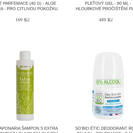
Z PARFEMACE (40 G) - ALOE
PLEŤOVÝ GEL - 80 ML -
A - PRO CITLIVOU POKOŽKU
HLOUBKOVÉ PROČIŠTĚNÍ P
169 Kč
489 Kč
APONARIA ŠAMPON S EXTRA
SO’BIO ÉTIC DEODORANT R