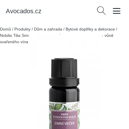
Avocados.cz
Vyhledávání
Domů
/
Produkty
/
Dům a zahrada
/
Bytové doplňky a dekorace
/
Nobilis Tilia Směs éterických olejů - Zimní večer (10 ml) - vůně
svařeného vína a pomerančů