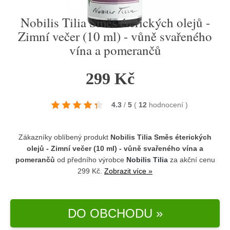
Nobilis Tilia Směs éterických olejů -
Zimní večer (10 ml) - vůně svařeného
vína a pomerančů
299 Kč
4.3
/
5
(
12
hodnocení
)
Zákazníky oblíbený produkt
Nobilis Tilia Směs éterických
olejů - Zimní večer (10 ml) - vůně svařeného vína a
pomerančů
od předního výrobce
Nobilis Tilia
za akční cenu
299 Kč.
Zobrazit více »
DO OBCHODU »