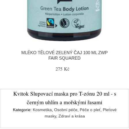
MLÉKO TĚLOVÉ ZELENÝ ČAJ 100 ML ZWP
FAIR SQUARED
275 Kč
Kvitok Slupovací maska pro T-zónu 20 ml - s
černým uhlím a mořskými řasami
Kategorie:
Kosmetika
,
Osobní péče
,
Péče o pleť
,
Pleťové
masky
,
Zdraví a krása