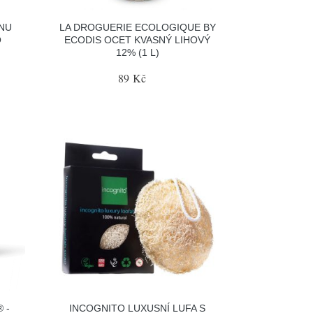
INU
LA DROGUERIE ECOLOGIQUE BY
O
ECODIS OCET KVASNÝ LIHOVÝ
12% (1 L)
89 Kč
 -
INCOGNITO LUXUSNÍ LUFA S