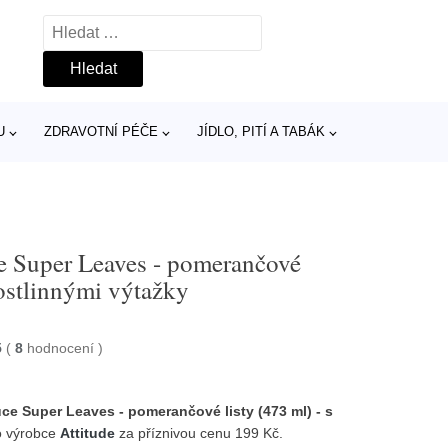
Vyhledávání
U
ZDRAVOTNÍ PÉČE
JÍDLO, PITÍ A TABÁK
ce Super Leaves - pomerančové
rostlinnými výtažky
5
(
8
hodnocení
)
ce Super Leaves - pomerančové listy (473 ml) - s
o výrobce
Attitude
za příznivou cenu 199 Kč.