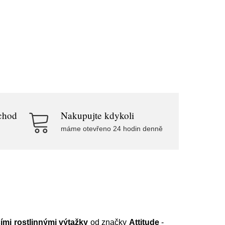
chod
Nakupujte kdykoli
máme otevřeno 24 hodin denně
ími rostlinnými výtažky
od značky
Attitude
-