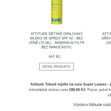
ATTITUDE DĚTSKÉ OPALOVACÍ
ATTI
MLÉKO VE SPREJI SPF 50 - BEZ
DŘEV
VŮNĚ (75 ML) - MINERÁLNÍ FILTR
(1
BEZ NANOČÁSTIC
665 Kč
DETAIL PRODUKTU
Attitude Tekuté mýdlo na ruce Super Leaves - p
mimořádně nízkou cenu
199.00 Kč
. Pozor, počet
in
Výrobce
Attitude
nabí