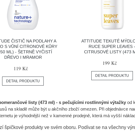
TUDE ČISTIČ NA PODLAHY A
ATTITUDE TEKUTÉ MÝDL
O S VŮNÍ CITRONOVÉ KŮRY
RUCE SUPER LEAVES 
050 ML) - ŠETRNĚ VYČISTÍ
CITRUSOVÉ LISTY (473 
DŘEVO I MRAMOR
199 Kč
119 Kč
DETAIL PRODUKTU
DETAIL PRODUKTU
omerančové listy (473 ml) - s pečujícími rostlinnými výtažky
od k
 kusů na skladě může být u akčního zboží omezen. Při objednávc
ternetu je výhodnější než v kamenné prodejně, která má vyšší nákla
zí špičkové produkty ve svém oboru. Podívat se na všechny vý