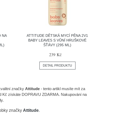
O NA
ATTITUDE DĚTSKÁ MYCÍ PĚNA 2V1
-
BABY LEAVES S VŮNÍ HRUŠKOVÉ
ML)
ŠŤÁVY (295 ML)
239 Kč
DETAIL PRODUKTU
valitní značky
Attitude
- tento artikl musíte mít za
e nad Kč získáte DOPRAVU ZDARMA. Nakupování na
dy.
robky značky
Attitude
.