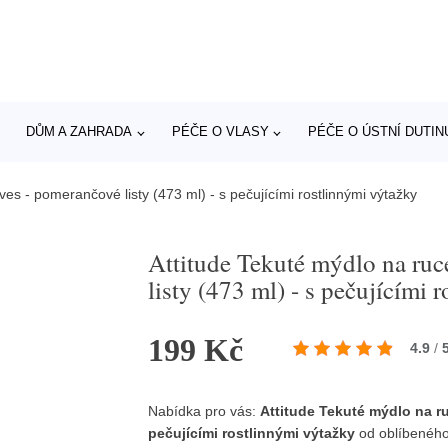
DŮM A ZAHRADA
PÉČE O VLASY
PÉČE O ÚSTNÍ DUTIN
es - pomerančové listy (473 ml) - s pečujícími rostlinnými výtažky
Attitude Tekuté mýdlo na ru
listy (473 ml) - s pečujícími 
199 Kč
4.9
/
Nabídka pro vás:
Attitude Tekuté mýdlo na ru
pečujícími rostlinnými výtažky
od oblíbenéh