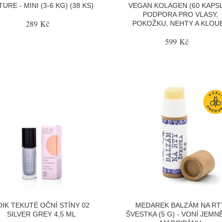
URE - MINI (3-6 KG) (38 KS)
VEGAN KOLAGEN (60 KAPSLÍ
PODPORA PRO VLASY,
289 Kč
POKOŽKU, NEHTY A KLOU
599 Kč
OIK TEKUTÉ OČNÍ STÍNY 02
MEDAREK BALZÁM NA RT
SILVER GREY 4,5 ML
ŠVESTKA (5 G) - VONÍ JEMN