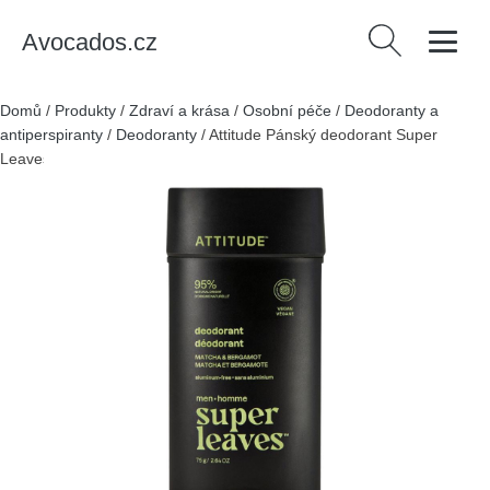
Avocados.cz
Vyhledávání
Domů
/
Produkty
/
Zdraví a krása
/
Osobní péče
/
Deodoranty a
antiperspiranty
/
Deodoranty
/
Attitude Pánský deodorant Super
Leaves - Matcha & Bergamot (75 g)