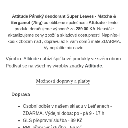
Attitude Pánský deodorant Super Leaves - Matcha &
Bergamot (75 g)
od oblíbené společnosti
Attitude
- tento
produkt doručujeme výhodně za
289.00 Kč
. Neustále
aktualizujeme ceny zboží a skladové dostupnosti. Naplníte-li
košík zbožím nad , dopravu až k vám domů máte ZDARMA.
Vy neplatíte nic navíc!
Výrobce
Attitude
nabízí špičkové produkty ve svém oboru.
Podívat se na všechny výrobky značky
Attitude
.
Možnosti dopravy a platby
Doprava
Osobní odběr v našem skladu v Letňanech -
ZDARMA. Výdejní doba: po - pá 9 - 17 h
GLS přepravní služba - 89 Kč
PPL přepravní služba - 96 Kč