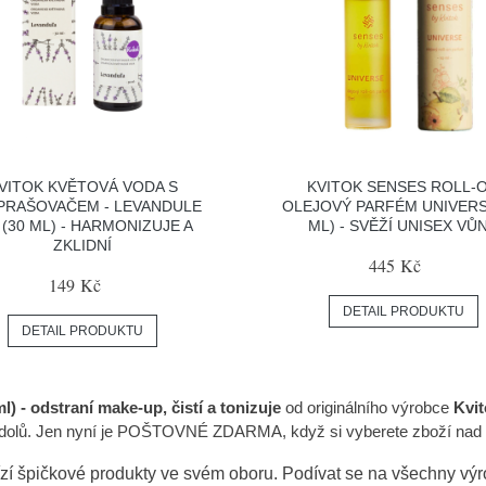
VITOK KVĚTOVÁ VODA S
KVITOK SENSES ROLL-
PRAŠOVAČEM - LEVANDULE
OLEJOVÝ PARFÉM UNIVERS
 (30 ML) - HARMONIZUJE A
ML) - SVĚŽÍ UNISEX VŮ
ZKLIDNÍ
445 Kč
149 Kč
DETAIL PRODUKTU
DETAIL PRODUKTU
) - odstraní make-up, čistí a tonizuje
od originálního výrobce
Kvit
le dolů. Jen nyní je POŠTOVNÉ ZDARMA, když si vyberete zboží nad K
zí špičkové produkty ve svém oboru. Podívat se na všechny vý