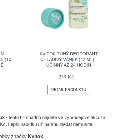
ON
KVITOK TUHÝ DEODORANT
E (10
CHLADIVÝ VÁNEK (42 ML) -
NĚ
ÚČINNÝ AŽ 24 HODIN
239 Kč
DETAIL PRODUKTU
ok
- tento hit snadno najdete ve výprodejové akci za
č. Lepší nabídku už na trhu hledat nemusíte.
robky značky
Kvitok
.