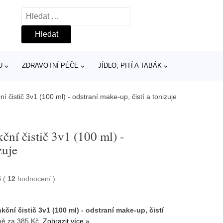
Vyhledávání
U
ZDRAVOTNÍ PÉČE
JÍDLO, PITÍ A TABÁK
í čistič 3v1 (100 ml) - odstraní make-up, čistí a tonizuje
ní čistič 3v1 (100 ml) -
zuje
5
(
12
hodnocení
)
ční čistič 3v1 (100 ml) - odstraní make-up, čistí
ě za 385 Kč.
Zobrazit více »