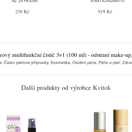
AŽ 24 HODIN
A ANTIOXIDANTŮ
239 Kč
919 Kč
vý multifunkční čistič 3v1 (100 ml) - odstraní make-up, 
e:
Čisticí pleťové přípravky
,
Kosmetika
,
Osobní péče
,
Péče o pleť
,
Zdrav
Další produkty od výrobce
Kvitok