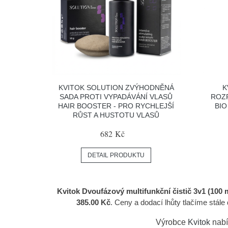
KVITOK SOLUTION ZVÝHODNĚNÁ
K
SADA PROTI VYPADÁVÁNÍ VLASŮ
ROZ
HAIR BOOSTER - PRO RYCHLEJŠÍ
BIO
RŮST A HUSTOTU VLASŮ
682 Kč
DETAIL PRODUKTU
Kvitok Dvoufázový multifunkční čistič 3v1 (100 ml
385.00 Kč
. Ceny a dodací lhůty tlačíme stá
Výrobce
Kvitok
nabí