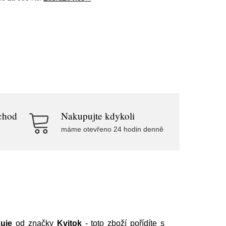
chod
Nakupujte kdykoli
máme otevřeno 24 hodin denně
zuje
od značky
Kvitok
- toto zboží pořídíte s