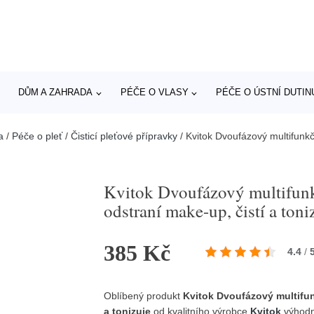
DŮM A ZAHRADA
PÉČE O VLASY
PÉČE O ÚSTNÍ DUTIN
a
/
Péče o pleť
/
Čisticí pleťové přípravky
/
Kvitok Dvoufázový multifunkčn
Kvitok Dvoufázový multifunkč
odstraní make-up, čistí a toni
385 Kč
4.4
/
Oblíbený produkt
Kvitok Dvoufázový multifunk
a tonizuje
od kvalitního výrobce
Kvitok
výhodn