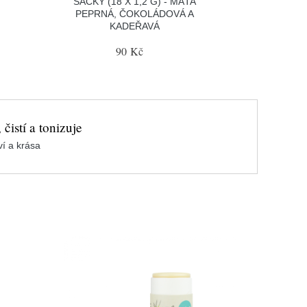
SÁČKY (18 X 1,2 G) - MÁTA
PEPRNÁ, ČOKOLÁDOVÁ A
KADEŘAVÁ
90 Kč
čistí a tonizuje
í a krása