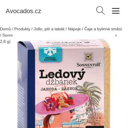
Avocados.cz
Vyhledávání
Domů
/
Produkty
/
Jídlo, pití a tabák
/
Nápoje
/
Čaje a bylinné směsi
/
Sonnentor Ledový džbánek BIO - jahoda a zázvor - sáčky (16 x
2,8 g)