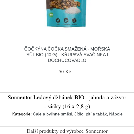
ČOČKÝNA ČOČKA SMAŽENÁ - MOŘSKÁ
SŮL BIO (40 G) - KŘUPAVÁ SVAČINKA I
DOCHUCOVADLO
50 Kč
Sonnentor Ledový džbánek BIO - jahoda a zázvor
- sáčky (16 x 2,8 g)
Kategorie:
Čaje a bylinné směsi
,
Jídlo, pití a tabák
,
Nápoje
Další produkty od výrobce
Sonnentor