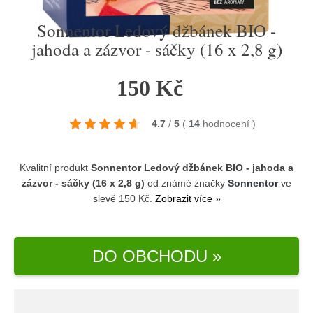
Sonnentor Ledový džbánek BIO -
jahoda a zázvor - sáčky (16 x 2,8 g)
150 Kč
4.7
/
5
(
14
hodnocení
)
Kvalitní produkt
Sonnentor Ledový džbánek BIO - jahoda a
zázvor - sáčky (16 x 2,8 g)
od známé značky
Sonnentor
ve
slevě 150 Kč.
Zobrazit více »
DO OBCHODU »