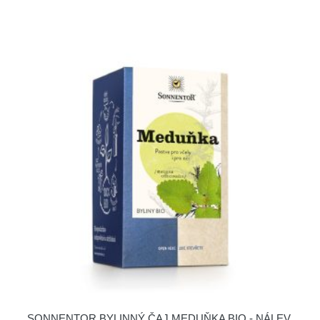
SONNENTOR BYLINNÝ ČAJ MEDUŇKA BIO - NÁLEV.