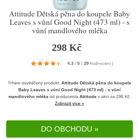
Attitude Dětská pěna do koupele Baby
Leaves s vůní Good Night (473 ml) - s
vůní mandlového mléka
298 Kč
4.3
/
5
(
29
hodnocení
)
Trhem osvědčený produkt,
Attitude Dětská pěna do koupele
Baby Leaves s vůní Good Night (473 ml) - s vůní
mandlového mléka
od producenta
Attitude
v akci za 298 Kč.
Zobrazit více »
DO OBCHODU »