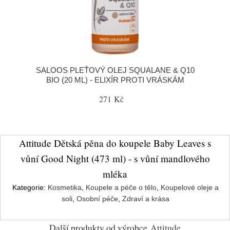
SALOOS PLEŤOVÝ OLEJ SQUALANE & Q10
BIO (20 ML) - ELIXÍR PROTI VRÁSKÁM
271 Kč
Attitude Dětská pěna do koupele Baby Leaves s
vůní Good Night (473 ml) - s vůní mandlového
mléka
Kategorie:
Kosmetika
,
Koupele a péče o tělo
,
Koupelové oleje a
soli
,
Osobní péče
,
Zdraví a krása
Další produkty od výrobce
Attitude