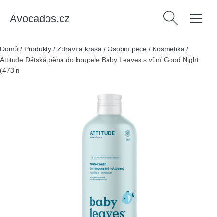
Avocados.cz
Vyhledávání
Domů
/
Produkty
/
Zdraví a krása
/
Osobní péče
/
Kosmetika
/
Attitude Dětská pěna do koupele Baby Leaves s vůní Good Night
(473 ml) - s vůní mandlového mléka