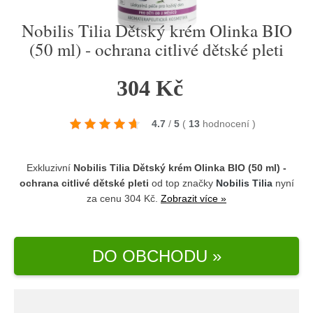
Nobilis Tilia Dětský krém Olinka BIO
(50 ml) - ochrana citlivé dětské pleti
304 Kč
4.7
/
5
(
13
hodnocení
)
Exkluzivní
Nobilis Tilia Dětský krém Olinka BIO (50 ml) -
ochrana citlivé dětské pleti
od top značky
Nobilis Tilia
nyní
za cenu 304 Kč.
Zobrazit více »
DO OBCHODU »