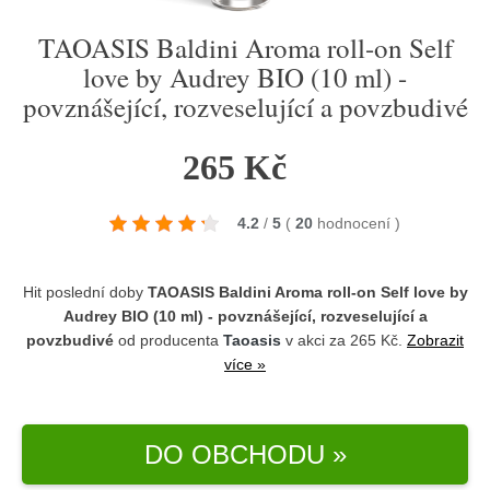
TAOASIS Baldini Aroma roll-on Self
love by Audrey BIO (10 ml) -
povznášející, rozveselující a povzbudivé
265 Kč
4.2
/
5
(
20
hodnocení
)
Hit poslední doby
TAOASIS Baldini Aroma roll-on Self love by
Audrey BIO (10 ml) - povznášející, rozveselující a
povzbudivé
od producenta
Taoasis
v akci za 265 Kč.
Zobrazit
více »
DO OBCHODU »