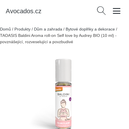
Avocados.cz
Vyhledávání
Domů
/
Produkty
/
Dům a zahrada
/
Bytové doplňky a dekorace
/
TAOASIS Baldini Aroma roll-on Self love by Audrey BIO (10 ml) -
povznášející, rozveselující a povzbudivé