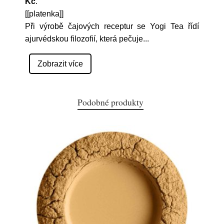
Kč
.
[[platenka]]
Při výrobě čajových receptur se Yogi Tea řídí
ajurvédskou filozofií, která pečuje
...
Zobrazit více
Podobné produkty