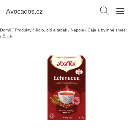
Avocados.cz
Vyhledávání
Domů
/
Produkty
/
Jídlo, pití a tabák
/
Nápoje
/
Čaje a bylinné směsi
/
Čaj Echinacea 17 sáčků 30,6 g BIO YOGI TEA