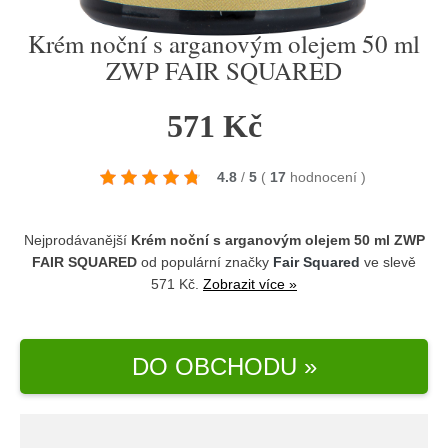
Krém noční s arganovým olejem 50 ml
ZWP FAIR SQUARED
571 Kč
4.8
/
5
(
17
hodnocení
)
Nejprodávanější
Krém noční s arganovým olejem 50 ml ZWP
FAIR SQUARED
od populární značky
Fair Squared
ve slevě
571 Kč.
Zobrazit více »
DO OBCHODU »