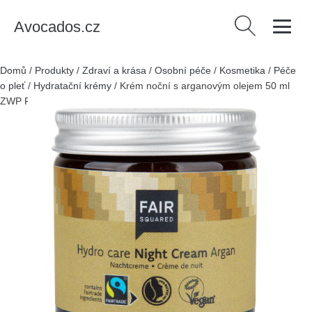
Avocados.cz
Vyhledávání
Domů
/
Produkty
/
Zdraví a krása
/
Osobní péče
/
Kosmetika
/
Péče
o pleť
/
Hydratační krémy
/
Krém noční s arganovým olejem 50 ml
ZWP FAIR SQUARED