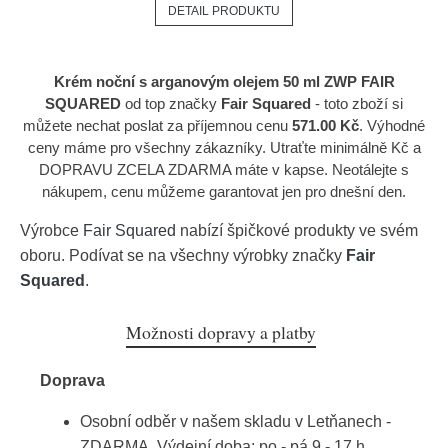
DETAIL PRODUKTU
Krém noční s arganovým olejem 50 ml ZWP FAIR
SQUARED
od top značky
Fair Squared
- toto zboží si
můžete nechat poslat za příjemnou cenu
571.00 Kč
. Výhodné
ceny máme pro všechny zákazníky. Utraťte minimálně Kč a
DOPRAVU ZCELA ZDARMA máte v kapse. Neotálejte s
nákupem, cenu můžeme garantovat jen pro dnešní den.
Výrobce
Fair Squared
nabízí špičkové produkty ve svém
oboru. Podívat se na všechny výrobky značky
Fair
Squared
.
Možnosti dopravy a platby
Doprava
Osobní odběr v našem skladu v Letňanech -
ZDARMA. Výdejní doba: po - pá 9 - 17 h