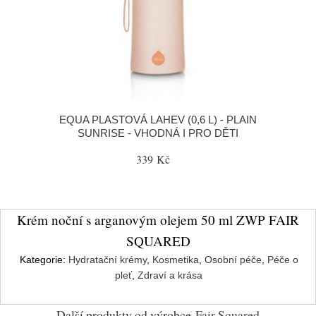
EQUA PLASTOVÁ LAHEV (0,6 L) - PLAIN
SUNRISE - VHODNÁ I PRO DĚTI
339 Kč
Krém noční s arganovým olejem 50 ml ZWP FAIR
SQUARED
Kategorie:
Hydratační krémy
,
Kosmetika
,
Osobní péče
,
Péče o
pleť
,
Zdraví a krása
Další produkty od výrobce
Fair Squared