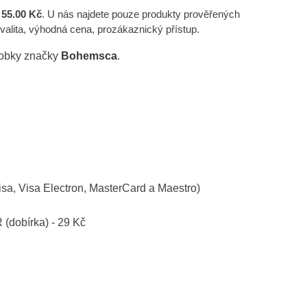
a
55.00 Kč
. U nás najdete pouze produkty prověřených
kvalita, výhodná cena, prozákaznický přístup.
robky značky
Bohemsca
.
isa, Visa Electron, MasterCard a Maestro)
R (dobírka) - 29 Kč