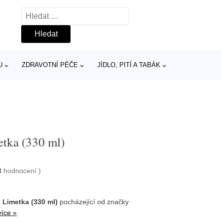
Vyhledávání
U
ZDRAVOTNÍ PÉČE
JÍDLO, PITÍ A TABÁK
tka (330 ml)
3
hodnocení
)
Limetka (330 ml)
pocházející od značky
více »