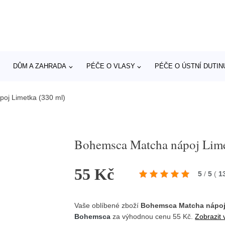
DŮM A ZAHRADA
PÉČE O VLASY
PÉČE O ÚSTNÍ DUTIN
oj Limetka (330 ml)
Bohemsca Matcha nápoj Lime
55 Kč
5
/
5
(
1
Vaše oblíbené zboží
Bohemsca Matcha nápoj 
Bohemsca
za výhodnou cenu 55 Kč.
Zobrazit 