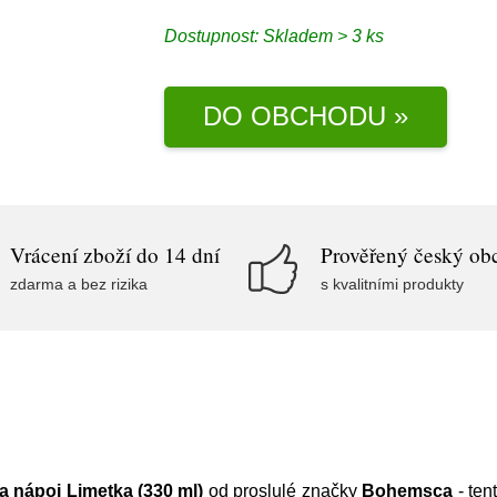
Dostupnost:
Skladem > 3 ks
DO OBCHODU »
Vrácení zboží do 14 dní
Prověřený český ob
zdarma a bez rizika
s kvalitními produkty
nápoj Limetka (330 ml)
od proslulé značky
Bohemsca
- ten