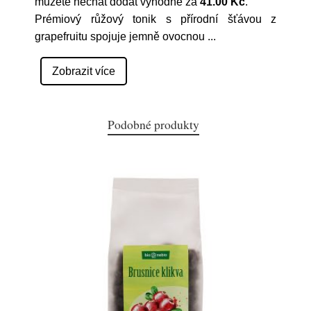
můžete nechat dodat výhodně za
41.00 Kč
.
Prémiový růžový tonik s přírodní šťávou z
grapefruitu spojuje jemně ovocnou
...
Zobrazit více
Podobné produkty