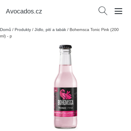
Avocados.cz
Vyhledávání
Domů
/
Produkty
/
Jídlo, pití a tabák
/
Bohemsca Tonic Pink (200
ml) - prémiová jemně ovocně-hořká chuť