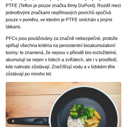
PTFE (Teflon je pouze značka firmy DuPont). Rozdíl mezi
jednotlivými značkami nepřilnavých povrchů spočívá
pouze v poměru, ve kterém je PTFE smíchán s jinými
látkami.
PFCs jsou povážovány za značně nebezpečné, protože
splňují všechna kritéria na persistentní bioakumulativní
toxiny: to znamená, že nejsou v přírodě bio-rozložitelné,
akumulují se nejen v lidech a zvířatech, ale i v prostředí,
kde natrvalo zůstávají. Znečišťují vodu a v lidském těle
zůstávají po mnoho let.