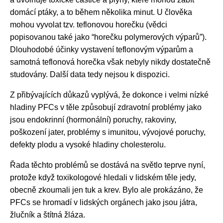
domácí ptáky, a to během několika minut. U člověka
mohou vyvolat tzv. teflonovou horečku (vědci
popisovanou také jako “horečku polymerových výparů”).
Dlouhodobé účinky vystavení teflonovým výparům a
samotná teflonová horečka však nebyly nikdy dostatečně
studovány. Další data tedy nejsou k dispozici.
Z přibývajících důkazů vyplývá, že dokonce i velmi nízké
hladiny PFCs v těle způsobují zdravotní problémy jako
jsou endokrinní (hormonální) poruchy, rakoviny,
poškození jater, problémy s imunitou, vývojové poruchy,
defekty plodu a vysoké hladiny cholesterolu.
Řada těchto problémů se dostává na světlo teprve nyní,
protože když toxikologové hledali v lidském těle jedy,
obecně zkoumali jen tuk a krev. Bylo ale prokázáno, že
PFCs se hromadí v lidských orgánech jako jsou játra,
žlučník a štítná žláza.