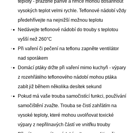
teploty - prázdné pánve a hrnce mohou dosáhnout
vysokých teplot velmi rychle. Teflonové nádobí vždy
předehřívejte na nejnižší možnou teplotu
Nedávejte teflonové nádobí do trouby s teplotou
vyšší než 260°C
Při vaření či pečení na teflonu zapněte ventilátor
nad sporákem
Domácí ptáky držte při vaření mimo kuchyň - výpary
z rozehřátého teflonového nádobí mohou ptáka
zabít již během několika desítek sekund
Pokud má vaše trouba samočistící funkci, používání
samočištění zvažte. Trouba se čistí zahřátím na
vysoké teploty, které mohou uvolňovat toxické
výpary z nepřilnavých částí ve vnitřku trouby