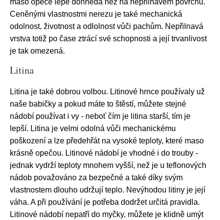
maso opeče lépe dohněda než na nepřilnavém povrchu.
Ceněnými vlastnostmi nerezu je také mechanická
odolnost, životnost a odlolnost vůči pachům. Nepřilnavá
vrstva totiž po čase ztrácí své schopnosti a její trvanlivost
je tak omezená.
Litina
Litina je také dobrou volbou. Litinové hrnce používaly už
naše babičky a pokud máte to štěstí, můžete stejné
nádobí používat i vy - neboť čím je litina starší, tím je
lepší. Litina je velmi odolná vůči mechanickému
poškození a lze předehřát na vysoké teploty, které maso
krásně opečou. Litinové nádobí je vhodné i do trouby -
jednak vydrží teploty mnohem vyšší, než je u teflonových
nádob považováno za bezpečné a také díky svým
vlastnostem dlouho udržují teplo. Nevýhodou litiny je její
váha. A při používání je potřeba dodržet určitá pravidla.
Litinové nádobí nepatří do myčky, můžete je klidně umýt