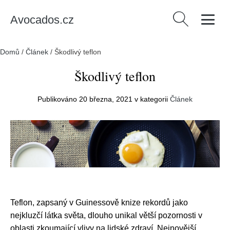
Avocados.cz
Vyhledávání
Domů
/
Článek
/
Škodlivý teflon
Škodlivý teflon
Publikováno
20 března, 2021
v kategorii
Článek
Teflon, zapsaný v Guinessově knize rekordů jako
nejkluzčí látka světa, dlouho unikal větší pozornosti v
oblasti zkoumající vlivy na lidské zdraví. Nejnovější