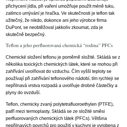
přichycení jídla, při vaření umožňuje použít méně tuku,
zatímco umývání je hračka. Ve skutečnosti je teflon tak
užitečný, že nikdo, dokonce ani jeho výrobce firma
DuPont, se neobtěžoval jakkoliv zkoumat, zda je
skutečně bezpečný.
Teflon a jeho perfluorovaná chemická “rodina” PFCs
Chemické složení teflonu je poměrně složité. Skládá se z
několika toxických chemických látek, které se mohou při
zahřívání uvolňovat do vzduchu. Čím vyšší teploty se
používají při zahřívání teflonového nádobí, tím rychleji se
nepřilnavá vrstva rozpadá a uvolňuje drobné částečky a
plyny do ovzduší.
Teflon, chemicky zvaný polytetrafluoroethylen (PTFE),
patří mezi termoplasty. Skládá se ze složité směsi
perfluorovaných chemických látek (PFCs). Většina
nepřilnavých povrchů pro použití v kuchyni je vyrobena z