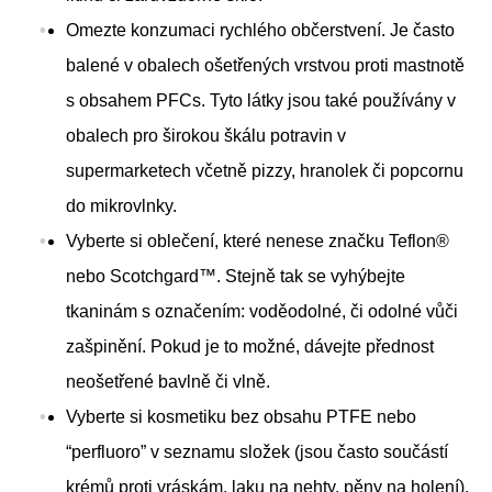
Omezte konzumaci rychlého občerstvení. Je často
balené v obalech ošetřených vrstvou proti mastnotě
s obsahem PFCs. Tyto látky jsou také používány v
obalech pro širokou škálu potravin v
supermarketech včetně pizzy, hranolek či popcornu
do mikrovlnky.
Vyberte si oblečení, které nenese značku Teflon®
nebo Scotchgard™. Stejně tak se vyhýbejte
tkaninám s označením: voděodolné, či odolné vůči
zašpinění. Pokud je to možné, dávejte přednost
neošetřené bavlně či vlně.
Vyberte si kosmetiku bez obsahu PTFE nebo
“perfluoro” v seznamu složek (jsou často součástí
krémů proti vráskám, laku na nehty, pěny na holení).