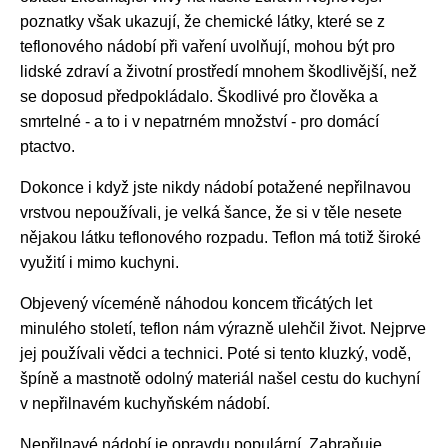
poznatky však ukazují, že chemické látky, které se z
teflonového nádobí při vaření uvolňují, mohou být pro
lidské zdraví a životní prostředí mnohem škodlivější, než
se doposud předpokládalo. Škodlivé pro člověka a
smrtelné - a to i v nepatrném množství - pro domácí
ptactvo.
Dokonce i když jste nikdy nádobí potažené nepřilnavou
vrstvou nepoužívali, je velká šance, že si v těle nesete
nějakou látku teflonového rozpadu. Teflon má totiž široké
využití i mimo kuchyni.
Objevený víceméně náhodou koncem třicátých let
minulého století, teflon nám výrazně ulehčil život. Nejprve
jej používali vědci a technici. Poté si tento kluzký, vodě,
špíně a mastnotě odolný materiál našel cestu do kuchyní
v nepřilnavém kuchyňském nádobí.
Nepřilnavé nádobí je opravdu populární. Zabraňuje