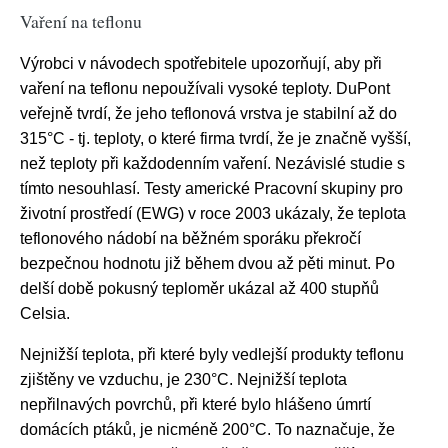
Vaření na teflonu
Výrobci v návodech spotřebitele upozorňují, aby při
vaření na teflonu nepoužívali vysoké teploty. DuPont
veřejně tvrdí, že jeho teflonová vrstva je stabilní až do
315°C - tj. teploty, o které firma tvrdí, že je značně vyšší,
než teploty při každodenním vaření. Nezávislé studie s
tímto nesouhlasí. Testy americké Pracovní skupiny pro
životní prostředí (EWG) v roce 2003 ukázaly, že teplota
teflonového nádobí na běžném sporáku překročí
bezpečnou hodnotu již během dvou až pěti minut. Po
delší době pokusný teploměr ukázal až 400 stupňů
Celsia.
Nejnižší teplota, při které byly vedlejší produkty teflonu
zjištěny ve vzduchu, je 230°C. Nejnižší teplota
nepřilnavých povrchů, při které bylo hlášeno úmrtí
domácích ptáků, je nicméně 200°C. To naznačuje, že