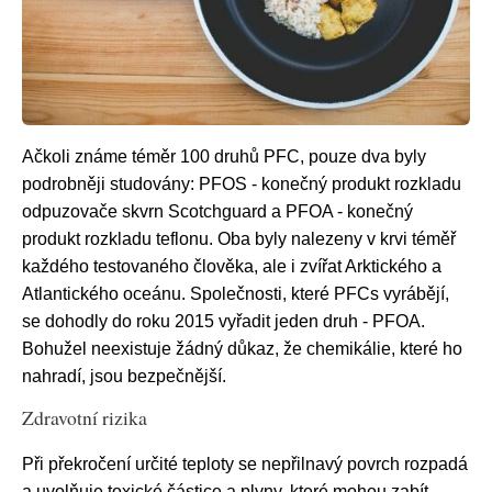
Ačkoli známe téměr 100 druhů PFC, pouze dva byly
podrobněji studovány: PFOS - konečný produkt rozkladu
odpuzovače skvrn Scotchguard a PFOA - konečný
produkt rozkladu teflonu. Oba byly nalezeny v krvi téměř
každého testovaného člověka, ale i zvířat Arktického a
Atlantického oceánu. Společnosti, které PFCs vyrábějí,
se dohodly do roku 2015 vyřadit jeden druh - PFOA.
Bohužel neexistuje žádný důkaz, že chemikálie, které ho
nahradí, jsou bezpečnější.
Zdravotní rizika
Při překročení určité teploty se nepřilnavý povrch rozpadá
a uvolňuje toxické částice a plyny, které mohou zabít