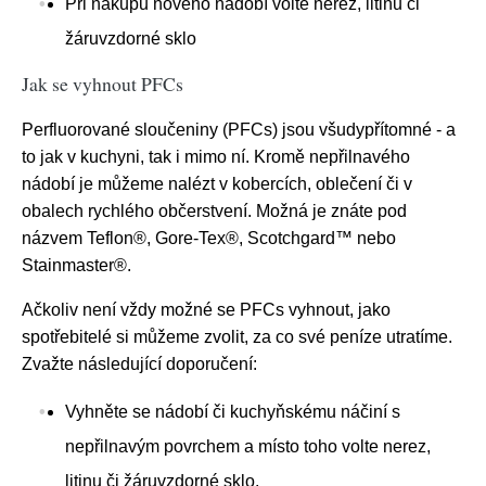
Při nákupu nového nádobí volte nerez, litinu či
žáruvzdorné sklo
Jak se vyhnout PFCs
Perfluorované sloučeniny (PFCs) jsou všudypřítomné - a
to jak v kuchyni, tak i mimo ní. Kromě nepřilnavého
nádobí je můžeme nalézt v kobercích, oblečení či v
obalech rychlého občerstvení. Možná je znáte pod
názvem Teflon®, Gore-Tex®, Scotchgard™ nebo
Stainmaster®.
Ačkoliv není vždy možné se PFCs vyhnout, jako
spotřebitelé si můžeme zvolit, za co své peníze utratíme.
Zvažte následující doporučení:
Vyhněte se nádobí či kuchyňskému náčiní s
nepřilnavým povrchem a místo toho volte nerez,
litinu či žáruvzdorné sklo.