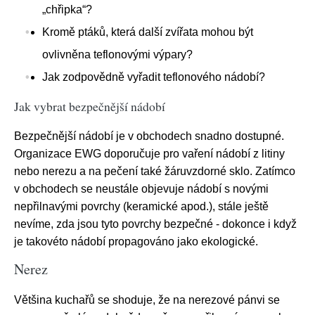
„chřipka“?
Kromě ptáků, která další zvířata mohou být
ovlivněna teflonovými výpary?
Jak zodpovědně vyřadit teflonového nádobí?
Jak vybrat bezpečnější nádobí
Bezpečnější nádobí je v obchodech snadno dostupné.
Organizace EWG doporučuje pro vaření nádobí z litiny
nebo nerezu a na pečení také žáruvzdorné sklo. Zatímco
v obchodech se neustále objevuje nádobí s novými
nepřilnavými povrchy (keramické apod.), stále ještě
nevíme, zda jsou tyto povrchy bezpečné - dokonce i když
je takovéto nádobí propagováno jako ekologické.
Nerez
Většina kuchařů se shoduje, že na nerezové pánvi se