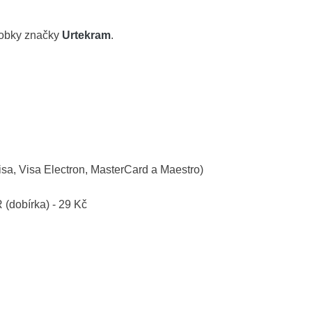
robky značky
Urtekram
.
isa, Visa Electron, MasterCard a Maestro)
R (dobírka) - 29 Kč