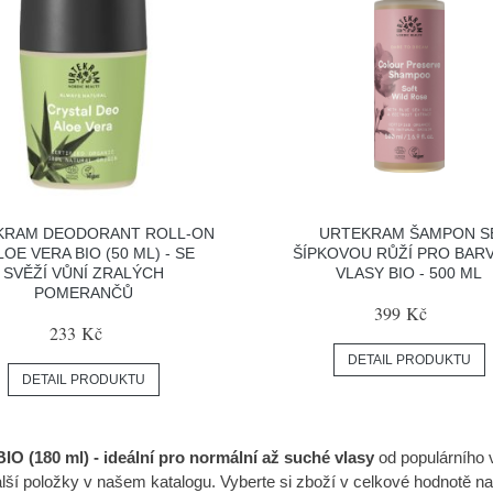
KRAM DEODORANT ROLL-ON
URTEKRAM ŠAMPON S
LOE VERA BIO (50 ML) - SE
ŠÍPKOVOU RŮŽÍ PRO BAR
SVĚŽÍ VŮNÍ ZRALÝCH
VLASY BIO - 500 ML
POMERANČŮ
399 Kč
233 Kč
DETAIL PRODUKTU
DETAIL PRODUKTU
O (180 ml) - ideální pro normální až suché vlasy
od populárního
další položky v našem katalogu. Vyberte si zboží v celkové hodnot