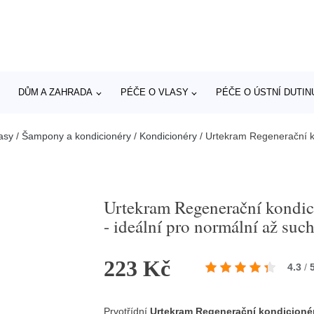
DŮM A ZAHRADA
PÉČE O VLASY
PÉČE O ÚSTNÍ DUTIN
asy
/
Šampony a kondicionéry
/
Kondicionéry
/
Urtekram Regenerační ko
Urtekram Regenerační kondic
- ideální pro normální až suc
223 Kč
4.3
/
Prvotřídní
Urtekram Regenerační kondicionér 