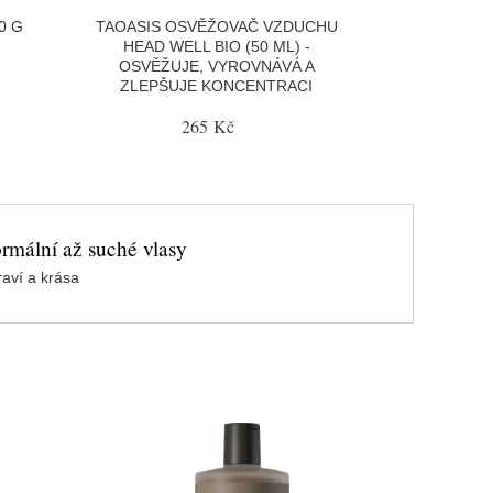
0 G
TAOASIS OSVĚŽOVAČ VZDUCHU
HEAD WELL BIO (50 ML) -
OSVĚŽUJE, VYROVNÁVÁ A
ZLEPŠUJE KONCENTRACI
265 Kč
rmální až suché vlasy
aví a krása