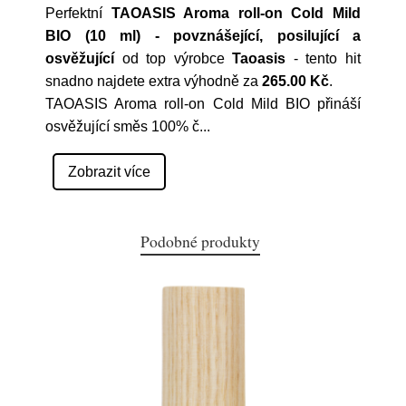
Perfektní
TAOASIS Aroma roll-on Cold Mild
BIO (10 ml) - povznášející, posilující a
osvěžující
od top výrobce
Taoasis
- tento hit
snadno najdete extra výhodně za
265.00 Kč
.
TAOASIS Aroma roll-on Cold Mild BIO přináší
osvěžující směs 100% č
...
Zobrazit více
Podobné produkty