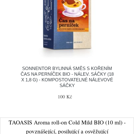
SONNENTOR BYLINNÁ SMĚS S KOŘENÍM
ČAS NA PERNÍČEK BIO - NÁLEV. SÁČKY (18
X 1,8 G) - KOMPOSTOVATELNÉ NÁLEVOVÉ
SÁČKY
100 Kč
TAOASIS Aroma roll-on Cold Mild BIO (10 ml) -
povznášející, posilující a osvěžující