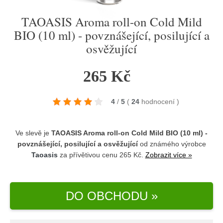
TAOASIS Aroma roll-on Cold Mild
BIO (10 ml) - povznášející, posilující a
osvěžující
265 Kč
4
/
5
(
24
hodnocení
)
Ve slevě je
TAOASIS Aroma roll-on Cold Mild BIO (10 ml) -
povznášející, posilující a osvěžující
od známého výrobce
Taoasis
za přívětivou cenu 265 Kč.
Zobrazit více »
DO OBCHODU »