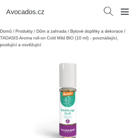
Avocados.cz
Vyhledávání
Domů
/
Produkty
/
Dům a zahrada
/
Bytové doplňky a dekorace
/
TAOASIS Aroma roll-on Cold Mild BIO (10 ml) - povznášející,
posilující a osvěžující