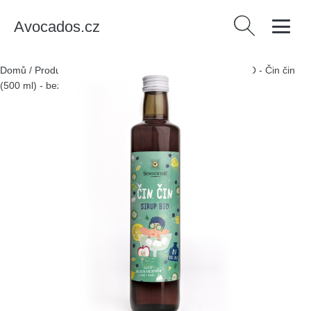
Avocados.cz
Vyhledávání
Domů
/
Produkty
/
Jídlo, pití a tabák
/
Sonnentor Sirup BIO - Čin čin
(500 ml) - bez přidaného cukru a s bio jalovcem