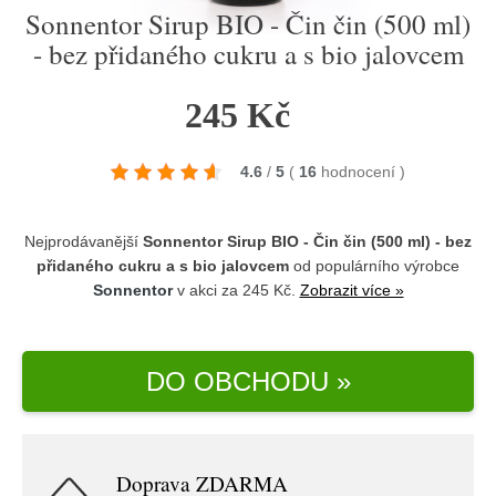
Sonnentor Sirup BIO - Čin čin (500 ml)
- bez přidaného cukru a s bio jalovcem
245 Kč
4.6
/
5
(
16
hodnocení
)
Nejprodávanější
Sonnentor Sirup BIO - Čin čin (500 ml) - bez
přidaného cukru a s bio jalovcem
od populárního výrobce
Sonnentor
v akci za 245 Kč.
Zobrazit více »
DO OBCHODU »
Doprava ZDARMA