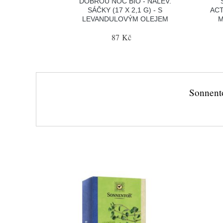
DOBROU NOC BIO - NÁLEV.
SÁČKY (17 X 2,1 G) - S
ACT
LEVANDULOVÝM OLEJEM
M
87 Kč
Sonnento