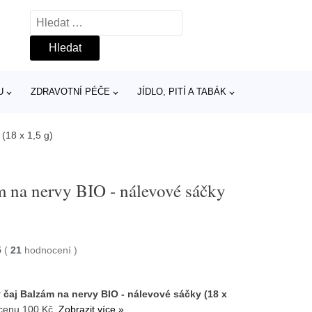
Vyhledávání
U
ZDRAVOTNÍ PÉČE
JÍDLO, PITÍ A TABÁK
(18 x 1,5 g)
m na nervy BIO - nálevové sáčky
5
(
21
hodnocení
)
 čaj Balzám na nervy BIO - nálevové sáčky (18 x
 cenu 100 Kč.
Zobrazit více »