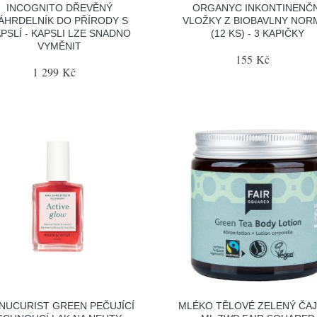
INCOGNITO DŘEVĚNÝ
ORGANYC INKONTINENČN
ÁHRDELNÍK DO PŘÍRODY S
VLOŽKY Z BIOBAVLNY NOR
PSLÍ - KAPSLI LZE SNADNO
(12 KS) - 3 KAPIČKY
VYMĚNIT
155 Kč
1 299 Kč
NUCURIST GREEN PEČUJÍCÍ
MLÉKO TĚLOVÉ ZELENÝ ČAJ