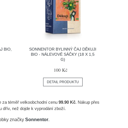
 BIO,
SONNENTOR BYLINNÝ ČAJ DĚKUJI
BIO - NÁLEVOVÉ SÁČKY (18 X 1,5
G)
100 Kč
DETAIL PRODUKTU
áte za téměř velkoobchodní cenu
99.90 Kč
. Nákup přes
 dřív, než dojde k vyprodání zboží.
robky značky
Sonnentor
.