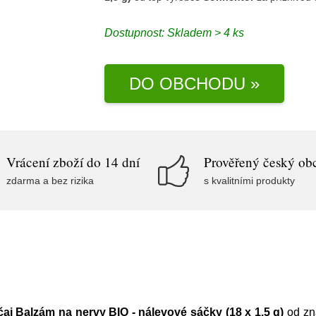
Dostupnost:
Skladem > 4 ks
DO OBCHODU »
Vrácení zboží do 14 dní
Prověřený český ob
zdarma a bez rizika
s kvalitními produkty
aj Balzám na nervy BIO - nálevové sáčky (18 x 1,5 g)
od zn