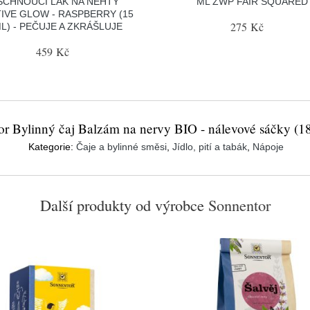
SCHNOUCÍ LAK NA NEHTY
ML ZWP FAIR SQUARED
IVE GLOW - RASPBERRY (15
275 Kč
L) - PEČUJE A ZKRÁŠLUJE
459 Kč
r Bylinný čaj Balzám na nervy BIO - nálevové sáčky (18
Kategorie:
Čaje a bylinné směsi
,
Jídlo, pití a tabák
,
Nápoje
Další produkty od výrobce
Sonnentor