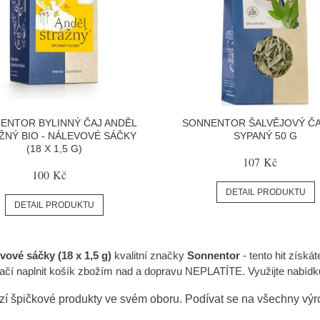
ENTOR BYLINNÝ ČAJ ANDĚL
SONNENTOR ŠALVĚJOVÝ ČAJ
ŽNÝ BIO - NÁLEVOVÉ SÁČKY
SYPANÝ 50 G
(18 X 1,5 G)
107 Kč
100 Kč
DETAIL PRODUKTU
DETAIL PRODUKTU
ové sáčky (18 x 1,5 g)
kvalitní značky
Sonnentor
- tento hit získ
ačí naplnit košík zbožím nad a dopravu NEPLATÍTE. Využijte nabídku
zí špičkové produkty ve svém oboru. Podívat se na všechny vý