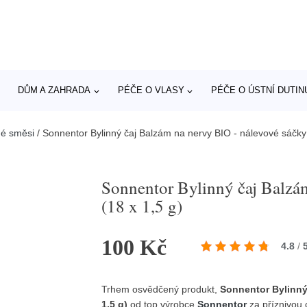
DŮM A ZAHRADA
PÉČE O VLASY
PÉČE O ÚSTNÍ DUTIN
né směsi
/
Sonnentor Bylinný čaj Balzám na nervy BIO - nálevové sáčky 
Sonnentor Bylinný čaj Balzá
(18 x 1,5 g)
100 Kč
4.8
/
Trhem osvědčený produkt,
Sonnentor Bylinný
1,5 g)
od top výrobce
Sonnentor
za příznivou