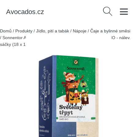
Avocados.cz
Vyhledávání
Domů
/
Produkty
/
Jídlo, pití a tabák
/
Nápoje
/
Čaje a bylinné směsi
/
Sonnentor Aromatizovaná bylinná směs Světelný třpyt BIO - nálev.
sáčky (18 x 1,5 g)