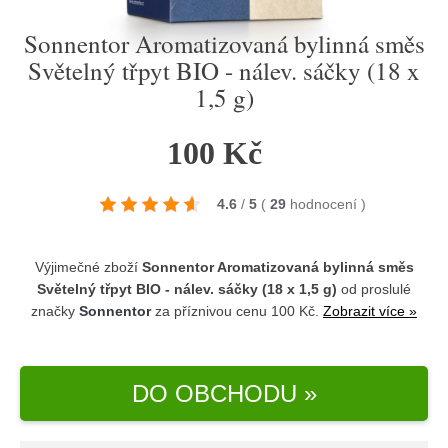
Sonnentor Aromatizovaná bylinná směs
Světelný třpyt BIO - nálev. sáčky (18 x
1,5 g)
100 Kč
4.6
/
5
(
29
hodnocení
)
Výjimečné zboží
Sonnentor Aromatizovaná bylinná směs
Světelný třpyt BIO - nálev. sáčky (18 x 1,5 g)
od proslulé
značky
Sonnentor
za příznivou cenu 100 Kč.
Zobrazit více »
DO OBCHODU »