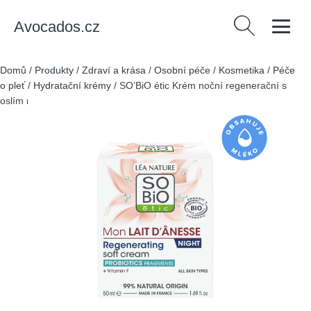
Avocados.cz
Vyhledávání
Domů
/
Produkty
/
Zdraví a krása
/
Osobní péče
/
Kosmetika
/
Péče
o pleť
/
Hydratační krémy
/
SO’BiO étic Krém noční regenerační s
oslím mlékem BIO (50 ml) - šlehaná textura