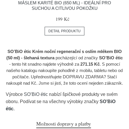
MÁSLEM KARITÉ BIO (650 ML) - IDEÁLNÍ PRO
SUCHOU A CITLIVOU POKOŽKU
199 Kč
DETAIL PRODUKTU
SO’BiO étic Krém noční regenerační s oslím mlékem BIO
(50 ml) - šlehaná textura
pocházející od značky
SO’BiO étic
- tento hit snadno najdete výhodně za
271.15 Kč
. S pomocí
našeho katalogu nakoupíte pohodlně z mobilu, tabletu nebo od
počítače. Upřednostňujete DOPRAVU ZDARMA? Stačí
nakoupit nad Kč. Jsme si jistí, že toto ocení nejeden zákazník.
Výrobce
SO’BiO étic
nabízí špičkové produkty ve svém
oboru. Podívat se na všechny výrobky značky
SO’BiO
étic
.
Možnosti dopravy a platby