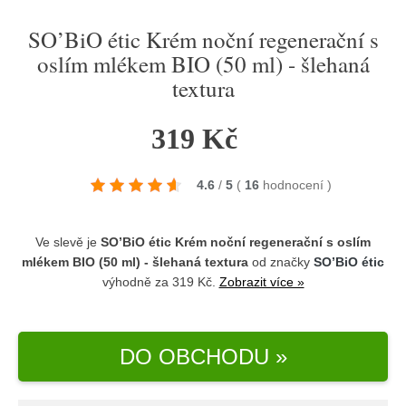
SO’BiO étic Krém noční regenerační s
oslím mlékem BIO (50 ml) - šlehaná
textura
319 Kč
4.6
/
5
(
16
hodnocení
)
Ve slevě je
SO’BiO étic Krém noční regenerační s oslím
mlékem BIO (50 ml) - šlehaná textura
od značky
SO’BiO étic
výhodně za 319 Kč.
Zobrazit více »
DO OBCHODU »