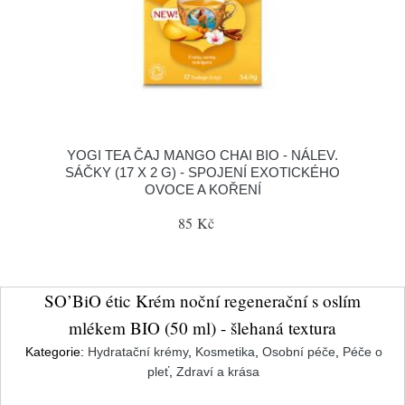
YOGI TEA ČAJ MANGO CHAI BIO - NÁLEV.
SÁČKY (17 X 2 G) - SPOJENÍ EXOTICKÉHO
OVOCE A KOŘENÍ
85 Kč
SO’BiO étic Krém noční regenerační s oslím
mlékem BIO (50 ml) - šlehaná textura
Kategorie:
Hydratační krémy
,
Kosmetika
,
Osobní péče
,
Péče o
pleť
,
Zdraví a krása