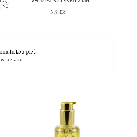
1 G)
VELIKOST 5 20 KS KIT & KIN
TÍNŮ
319 Kč
ematickou pleť
aví a krása