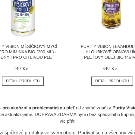
TY VISION MĚSÍČKOVÝ MYCÍ
PURITY VISION LEVANDU
PRO MIMINKA BIO (200 ML) -
HLOUBKOVĚ OBNOVUJÍ
DNÝ I PRO CITLIVOU PLEŤ
PLEŤOVÝ OLEJ BIO (45 
449 Kč
349 Kč
DETAIL PRODUKTU
DETAIL PRODUKTU
- pro aknózní a problematickou pleť
od známé značky
Purity Vis
le aktualizujeme. DOPRAVA ZDARMA nyní i bez speciálního kupónu, p
víc přát.
zí špičkové produkty ve svém oboru. Podívat se na všechny vý