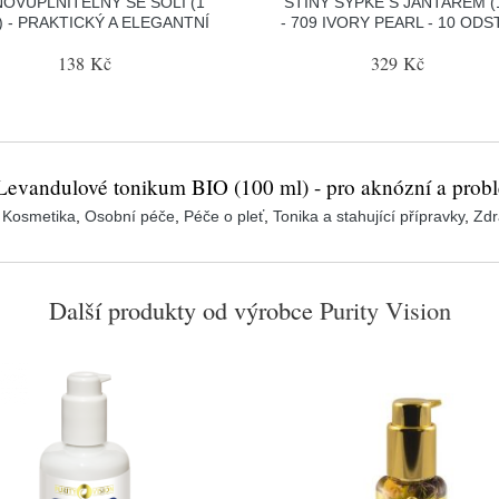
OVUPLNITELNÝ SE SOLÍ (1
STÍNY SYPKÉ S JANTAREM (
) - PRAKTICKÝ A ELEGANTNÍ
- 709 IVORY PEARL - 10 ODS
138 Kč
329 Kč
 Levandulové tonikum BIO (100 ml) - pro aknózní a probl
:
Kosmetika
,
Osobní péče
,
Péče o pleť
,
Tonika a stahující přípravky
,
Zdr
Další produkty od výrobce
Purity Vision