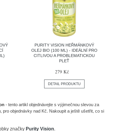
LOVÝ
PURITY VISION HEŘMÁNKOVÝ
CÍ
OLEJ BIO (100 ML) - IDEÁLNÍ PRO
ML)
CITLIVOU A PROBLEMATICKOU
PLEŤ
279 Kč
DETAIL PRODUKTU
ion
- tento artikl objednávejte s výjimečnou slevou za
ro objednávky nad Kč. Nakoupit a ještě ušetřit, co si
robky značky
Purity Vision
.