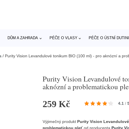
DŮM A ZAHRADA
PÉČE O VLASY
PÉČE O ÚSTNÍ DUTIN
a
/
Purity Vision Levandulové tonikum BIO (100 ml) - pro aknózní a pro
Purity Vision Levandulové t
aknózní a problematickou ple
259 Kč
4.1
/
Výjimečný produkt
Purity Vision Levandulové
problematickou pleť
od producenta
Purity Vi