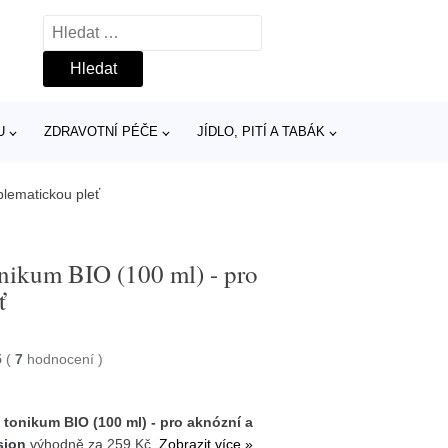
Vyhledávání
U
ZDRAVOTNÍ PÉČE
JÍDLO, PITÍ A TABÁK
blematickou pleť
onikum BIO (100 ml) - pro
ť
5
(
7
hodnocení
)
 tonikum BIO (100 ml) - pro aknózní a
sion
výhodně za 259 Kč.
Zobrazit více »