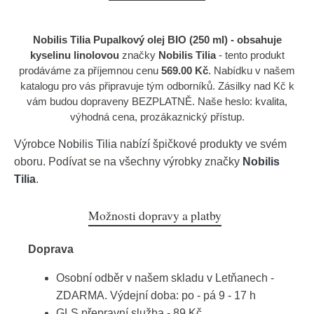
Nobilis Tilia Pupalkový olej BIO (250 ml) - obsahuje
kyselinu linolovou
značky
Nobilis Tilia
- tento produkt
prodáváme za příjemnou cenu
569.00 Kč
. Nabídku v našem
katalogu pro vás připravuje tým odborníků. Zásilky nad Kč k
vám budou dopraveny BEZPLATNĚ. Naše heslo: kvalita,
výhodná cena, prozákaznický přístup.
Výrobce
Nobilis Tilia
nabízí špičkové produkty ve svém
oboru. Podívat se na všechny výrobky značky
Nobilis
Tilia
.
Možnosti dopravy a platby
Doprava
Osobní odběr v našem skladu v Letňanech -
ZDARMA. Výdejní doba: po - pá 9 - 17 h
GLS přepravní služba - 89 Kč