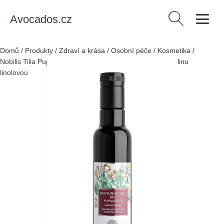
Avocados.cz
Vyhledávání
Domů
/
Produkty
/
Zdraví a krása
/
Osobní péče
/
Kosmetika
/
Nobilis Tilia Pupalkový olej BIO (250 ml) - obsahuje kyselinu
linolovou