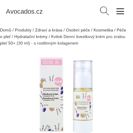
Avocados.cz
Vyhledávání
Domů
/
Produkty
/
Zdraví a krása
/
Osobní péče
/
Kosmetika
/
Péče
o pleť
/
Hydratační krémy
/
Kvitok Denní švestkový krém pro zralou
pleť 50+ (30 ml) - s rostlinným kolagenem