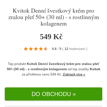
Kvitok Denní švestkový krém pro
zralou pleť 50+ (30 ml) - s rostlinným
kolagenem
549 Kč
4.6
/
5
(
12
hodnocení
)
Top produkt
Kvitok Denní švestkový krém pro zralou pleť
50+ (30 ml) - s rostlinným kolagenem
od top značky
Kvitok
za přívětivou cenu 549 Kč.
Zobrazit více »
DO OBCHODU »