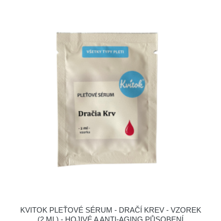
KVITOK PLEŤOVÉ SÉRUM - DRAČÍ KREV - VZOREK
(2 ML) - HOJIVÉ A ANTI-AGING PŮSOBENÍ