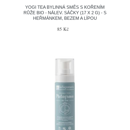
YOGI TEA BYLINNÁ SMĚS S KOŘENÍM
RŮŽE BIO - NÁLEV. SÁČKY (17 X 2 G) - S
HEŘMÁNKEM, BEZEM A LÍPOU
85 Kč