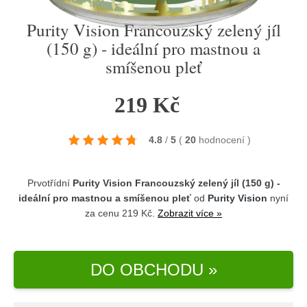
Purity Vision Francouzský zelený jíl
(150 g) - ideální pro mastnou a
smíšenou pleť
219 Kč
4.8
/
5
(
20
hodnocení
)
Prvotřídní
Purity Vision Francouzský zelený jíl (150 g) -
ideální pro mastnou a smíšenou pleť
od
Purity Vision
nyní
za cenu 219 Kč.
Zobrazit více »
DO OBCHODU »