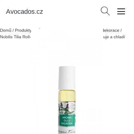
Avocados.cz
Vyhledávání
Domů
/
Produkty
/
Dům a zahrada
/
Bytové doplňky a dekorace
/
Nobilis Tilia Roll-on aroma olej Migréna (10 ml) - zklidňuje a chladí