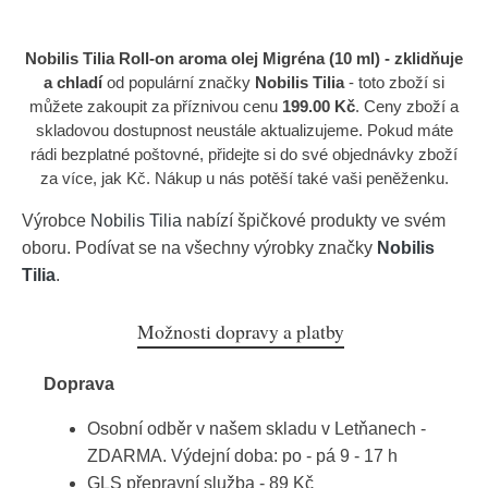
Nobilis Tilia Roll-on aroma olej Migréna (10 ml) - zklidňuje
a chladí
od populární značky
Nobilis Tilia
- toto zboží si
můžete zakoupit za příznivou cenu
199.00 Kč
. Ceny zboží a
skladovou dostupnost neustále aktualizujeme. Pokud máte
rádi bezplatné poštovné, přidejte si do své objednávky zboží
za více, jak Kč. Nákup u nás potěší také vaši peněženku.
Výrobce
Nobilis Tilia
nabízí špičkové produkty ve svém
oboru. Podívat se na všechny výrobky značky
Nobilis
Tilia
.
Možnosti dopravy a platby
Doprava
Osobní odběr v našem skladu v Letňanech -
ZDARMA. Výdejní doba: po - pá 9 - 17 h
GLS přepravní služba - 89 Kč