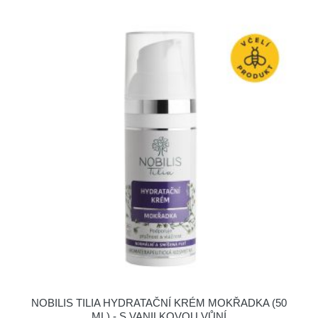
NOBILIS TILIA HYDRATAČNÍ KRÉM MOKŘADKA (50
ML) - S VANILKOVOU VŮNÍ