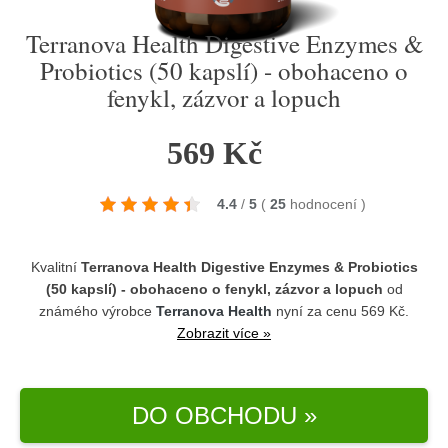
Terranova Health Digestive Enzymes &
Probiotics (50 kapslí) - obohaceno o
fenykl, zázvor a lopuch
569 Kč
4.4
/
5
(
25
hodnocení
)
Kvalitní
Terranova Health Digestive Enzymes & Probiotics
(50 kapslí) - obohaceno o fenykl, zázvor a lopuch
od
známého výrobce
Terranova Health
nyní za cenu 569 Kč.
Zobrazit více »
DO OBCHODU »