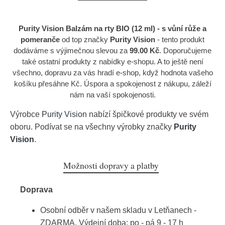
Purity Vision Balzám na rty BIO (12 ml) - s vůní růže a
pomeranče
od top značky
Purity Vision
- tento produkt
dodáváme s výjimečnou slevou za
99.00 Kč
. Doporučujeme
také ostatní produkty z nabídky e-shopu. A to ještě není
všechno, dopravu za vás hradí e-shop, když hodnota vašeho
košíku přesáhne Kč. Úspora a spokojenost z nákupu, záleží
nám na vaší spokojenosti.
Výrobce
Purity Vision
nabízí špičkové produkty ve svém
oboru. Podívat se na všechny výrobky značky
Purity
Vision
.
Možnosti dopravy a platby
Doprava
Osobní odběr v našem skladu v Letňanech -
ZDARMA. Výdejní doba: po - pá 9 - 17 h