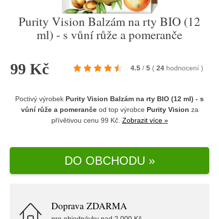
Purity Vision Balzám na rty BIO (12
ml) - s vůní růže a pomeranče
99 Kč
4.5
/
5
(
24
hodnocení
)
Poctivý výrobek
Purity Vision Balzám na rty BIO (12 ml) - s
vůní růže a pomeranče
od top výrobce
Purity Vision
za
přívětivou cenu 99 Kč.
Zobrazit více »
DO OBCHODU »
Doprava ZDARMA
pro objednávky nad 2.000 Kč