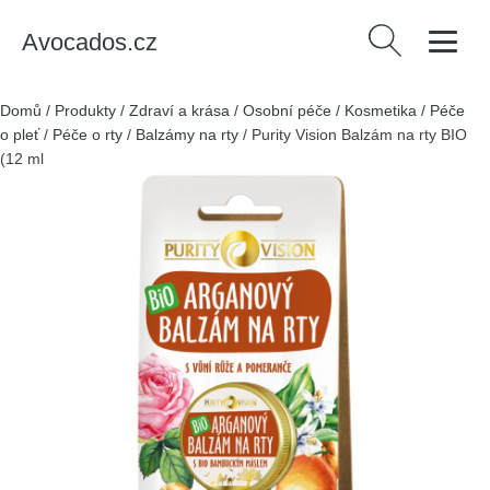
Avocados.cz
Vyhledávání
Domů
/
Produkty
/
Zdraví a krása
/
Osobní péče
/
Kosmetika
/
Péče
o pleť
/
Péče o rty
/
Balzámy na rty
/
Purity Vision Balzám na rty BIO
(12 ml) - s vůní růže a pomeranče