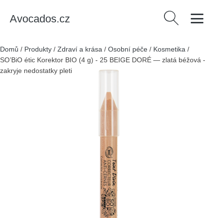
Avocados.cz
Vyhledávání
Domů
/
Produkty
/
Zdraví a krása
/
Osobní péče
/
Kosmetika
/
SO’BiO étic Korektor BIO (4 g) - 25 BEIGE DORÉ — zlatá béžová -
zakryje nedostatky pleti