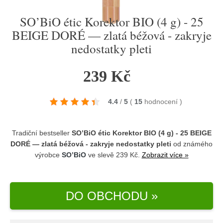
SO’BiO étic Korektor BIO (4 g) - 25
BEIGE DORÉ — zlatá béžová - zakryje
nedostatky pleti
239 Kč
4.4
/
5
(
15
hodnocení
)
Tradiční bestseller
SO’BiO étic Korektor BIO (4 g) - 25 BEIGE
DORÉ — zlatá béžová - zakryje nedostatky pleti
od známého
výrobce
SO’BiO
ve slevě 239 Kč.
Zobrazit více »
DO OBCHODU »