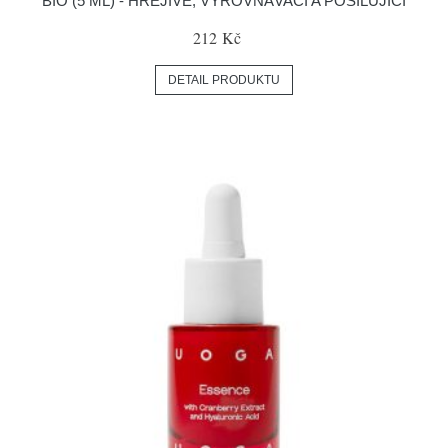
BIO (5 ML) - HŘEJIVÉ, VYROVNÁVACÍ A POSILUJÍCÍ
212 Kč
DETAIL PRODUKTU