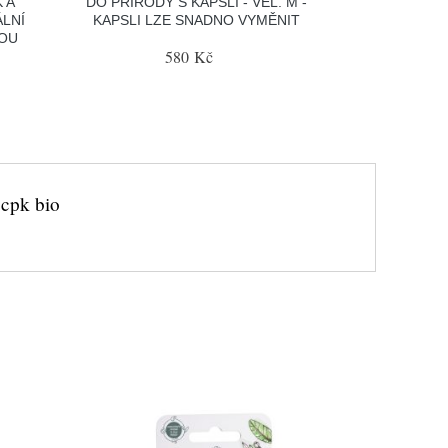
K A
DO PŘÍRODY S KAPSLÍ - VEL. M -
ÁLNÍ
KAPSLI LZE SNADNO VYMĚNIT
NOU
580 Kč
 cpk bio