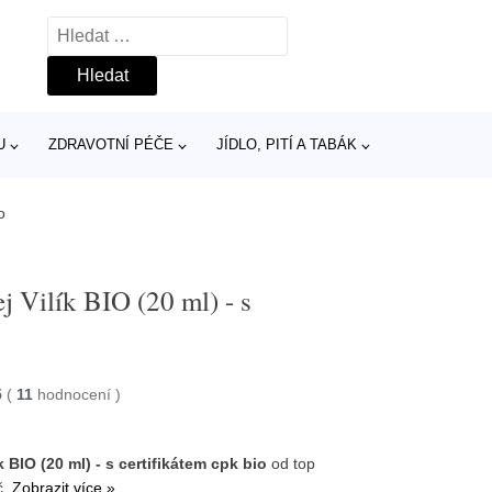
Vyhledávání
U
ZDRAVOTNÍ PÉČE
JÍDLO, PITÍ A TABÁK
o
j Vilík BIO (20 ml) - s
5
(
11
hodnocení
)
k BIO (20 ml) - s certifikátem cpk bio
od top
č.
Zobrazit více »