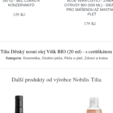
(40 G) - BEZ CUKRU A
ALOE VERA ČISTICÍ - ZINE
KONZERVANTŮ
CITRUSY BIO (500 ML) - IDE
PRO SMÍŠENOU AŽ MAST
129 Kč
PLEŤ
179 Kč
 Tilia Dětský nosní olej Vilík BIO (20 ml) - s certifikátem
Kategorie:
Kosmetika
,
Osobní péče
,
Péče o pleť
,
Zdraví a krása
Další produkty od výrobce
Nobilis Tilia