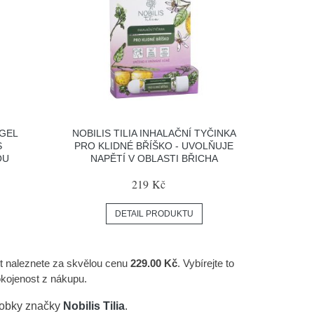
 GEL
NOBILIS TILIA INHALAČNÍ TYČINKA
S
PRO KLIDNÉ BŘÍŠKO - UVOLŇUJE
OU
NAPĚTÍ V OBLASTI BŘICHA
219 Kč
DETAIL PRODUKTU
it naleznete za skvělou cenu
229.00 Kč
. Vybírejte to
kojenost z nákupu.
robky značky
Nobilis Tilia
.