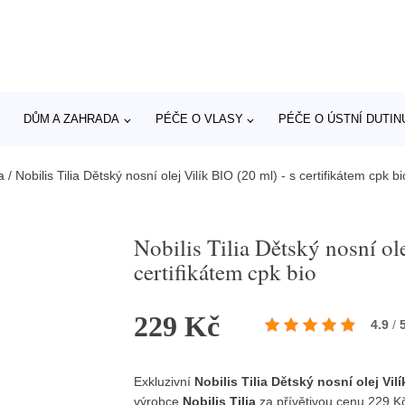
DŮM A ZAHRADA
PÉČE O VLASY
PÉČE O ÚSTNÍ DUTIN
a
/
Nobilis Tilia Dětský nosní olej Vilík BIO (20 ml) - s certifikátem cpk bi
Nobilis Tilia Dětský nosní ole
certifikátem cpk bio
229 Kč
4.9
/
Exkluzivní
Nobilis Tilia Dětský nosní olej Vilí
výrobce
Nobilis Tilia
za přívětivou cenu 229 K