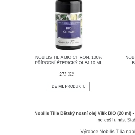
NOBILIS TILIA BIO CITRON, 100%
NOBI
PŘÍRODNÍ ÉTERICKÝ OLEJ 10 ML
B
273 Kč
DETAIL PRODUKTU
Nobilis Tilia Dětský nosní olej Vilík BIO (20 ml) -
nejlepší u nás. S
Výrobce
Nobilis Tilia
nabí