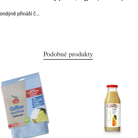
ondýně přináší č
...
Podobné produkty