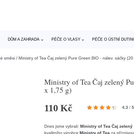
DŮM A ZAHRADA
PÉČE O VLASY
PÉČE O ÚSTNÍ DUTIN
né směsi
/
Ministry of Tea Čaj zelený Pure Green BIO - nálev. sáčky (20
Ministry of Tea Čaj zelený Pu
x 1,75 g)
110 Kč
4.3
/
Dnes jsme vybrali:
Ministry of Tea Čaj zelený
kvalitního výrobce
Ministry of Tea
za příznivo