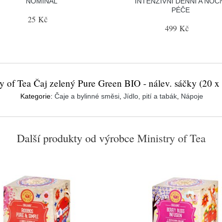
NOMINAL
INTENZIVNÍ DENNÍ A NOČ
PÉČE
25 Kč
499 Kč
y of Tea Čaj zelený Pure Green BIO - nálev. sáčky (20 x 
Kategorie:
Čaje a bylinné směsi
,
Jídlo, pití a tabák
,
Nápoje
Další produkty od výrobce
Ministry of Tea