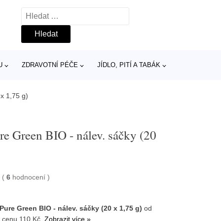
Vyhledávání
U
ZDRAVOTNÍ PÉČE
JÍDLO, PITÍ A TABÁK
 x 1,75 g)
re Green BIO - nálev. sáčky (20
5
(
6
hodnocení
)
 Pure Green BIO - nálev. sáčky (20 x 1,75 g)
od
u cenu 110 Kč.
Zobrazit více »