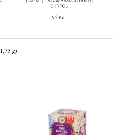
NÍ
(200 ML) - S DAMAŠSKOU RŮŽÍ A
CHRPOU
195 Kč
1,75 g)