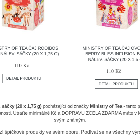
STRY OF TEA ČAJ ROOIBOS
MINISTRY OF TEA ČAJ OV
 NÁLEV. SÁČKY (20 X 1,75 G)
BERRY BLISS INFUSION B
NÁLEV. SÁČKY (20 X 1,5 
110 Kč
110 Kč
DETAIL PRODUKTU
DETAIL PRODUKTU
 sáčky (20 x 1,75 g)
pocházející od značky
Ministry of Tea
- tento
tupnosti. Utraťte minimálně Kč a DOPRAVU ZCELA ZDARMA máte v ka
svým známým.
zí špičkové produkty ve svém oboru. Podívat se na všechny vý