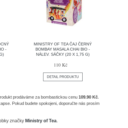
OCNÝ
MINISTRY OF TEA ČAJ ČERNÝ
IO -
BOMBAY MASALA CHAI BIO -
G)
NÁLEV. SÁČKY (20 X 1,75 G)
110 Kč
DETAIL PRODUKTU
 produkt prodáváme za bombastickou cenu
109.90 Kč
.
pse. Pokud budete spokojeni, doporučte nás prosím
robky značky
Ministry of Tea
.