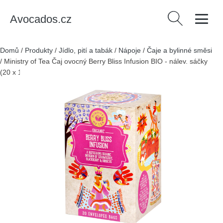
Avocados.cz
Vyhledávání
Domů
/
Produkty
/
Jídlo, pití a tabák
/
Nápoje
/
Čaje a bylinné směsi
/
Ministry of Tea Čaj ovocný Berry Bliss Infusion BIO - nálev. sáčky
(20 x 1,5 g)