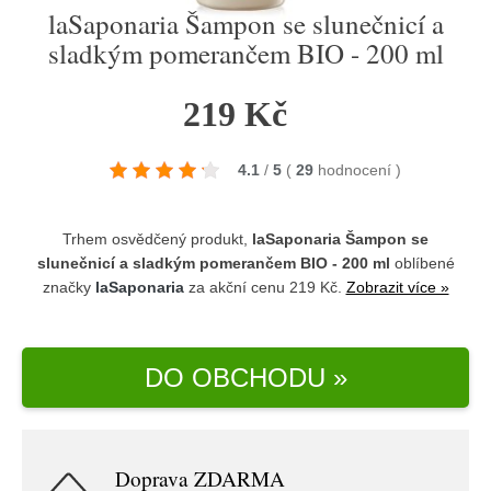
laSaponaria Šampon se slunečnicí a
sladkým pomerančem BIO - 200 ml
219 Kč
4.1
/
5
(
29
hodnocení
)
Trhem osvědčený produkt,
laSaponaria Šampon se
slunečnicí a sladkým pomerančem BIO - 200 ml
oblíbené
značky
laSaponaria
za akční cenu 219 Kč.
Zobrazit více »
DO OBCHODU »
Doprava ZDARMA