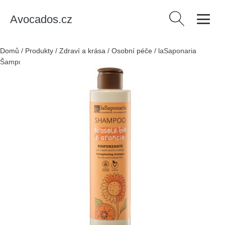
Avocados.cz
Vyhledávání
Domů
/
Produkty
/
Zdraví a krása
/
Osobní péče
/
laSaponaria
Šampon se slunečnicí a sladkým pomerančem BIO - 200 ml