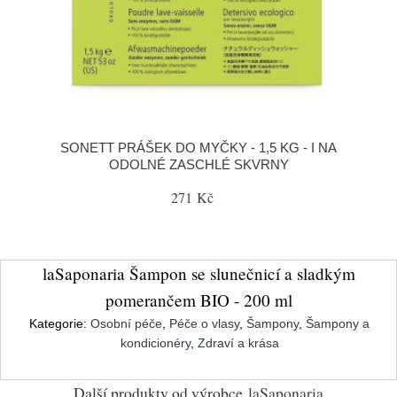
SONETT PRÁŠEK DO MYČKY - 1,5 KG - I NA
ODOLNÉ ZASCHLÉ SKVRNY
271 Kč
laSaponaria Šampon se slunečnicí a sladkým
pomerančem BIO - 200 ml
Kategorie:
Osobní péče
,
Péče o vlasy
,
Šampony
,
Šampony a
kondicionéry
,
Zdraví a krása
Další produkty od výrobce
laSaponaria