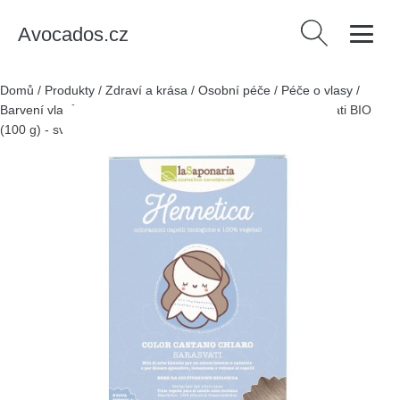
Avocados.cz
Vyhledávání
Domů
/
Produkty
/
Zdraví a krása
/
Osobní péče
/
Péče o vlasy
/
Barvení vlasů
/
laSaponaria Přírodní barva na vlasy Sarasvati BIO
(100 g) - světle hnědá