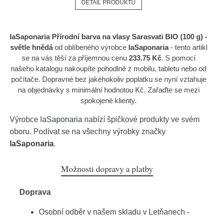
DETAIL PRODUKTU
laSaponaria Přírodní barva na vlasy Sarasvati BIO (100 g) -
světle hnědá
od oblíbeného výrobce
laSaponaria
- tento artikl
se na vás těší za příjemnou cenu
233.75 Kč
. S pomocí
našeho katalogu nakoupíte pohodlně z mobilu, tabletu nebo od
počítače. Dopravné bez jakéhokoliv poplatku se nyní vztahuje
na objednávky s minimální hodnotou Kč. Zařaďte se mezi
spokojené klienty.
Výrobce
laSaponaria
nabízí špičkové produkty ve svém
oboru. Podívat se na všechny výrobky značky
laSaponaria
.
Možnosti dopravy a platby
Doprava
Osobní odběr v našem skladu v Letňanech -