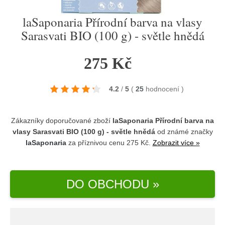
laSaponaria Přírodní barva na vlasy
Sarasvati BIO (100 g) - světle hnědá
275 Kč
4.2
/
5
(
25
hodnocení
)
Zákazníky doporučované zboží
laSaponaria Přírodní barva na
vlasy Sarasvati BIO (100 g) - světle hnědá
od známé značky
laSaponaria
za příznivou cenu 275 Kč.
Zobrazit více »
DO OBCHODU »