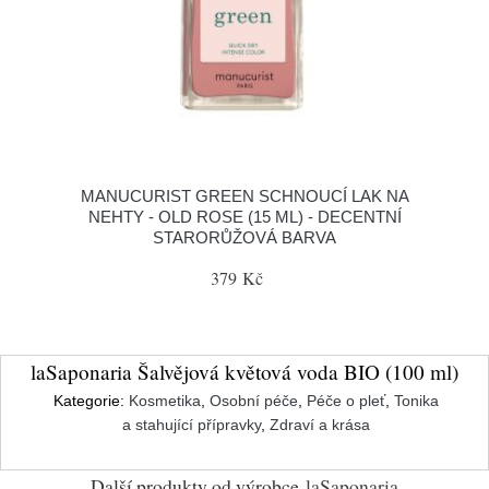
MANUCURIST GREEN SCHNOUCÍ LAK NA
NEHTY - OLD ROSE (15 ML) - DECENTNÍ
STARORŮŽOVÁ BARVA
379 Kč
laSaponaria Šalvějová květová voda BIO (100 ml)
Kategorie:
Kosmetika
,
Osobní péče
,
Péče o pleť
,
Tonika
a stahující přípravky
,
Zdraví a krása
Další produkty od výrobce
laSaponaria