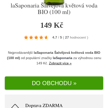
laSaponaria Šalvějová květová voda
BIO (100 ml)
149 Kč
4.7
/
5
(
27
hodnocení
)
Nejprodávanější
laSaponaria Šalvějová květová voda BIO
(100 ml)
od populární značky
laSaponaria
za výhodnou cenu
149 Kč.
Zobrazit více »
DO OBCHODU »
Doprava ZDARMA