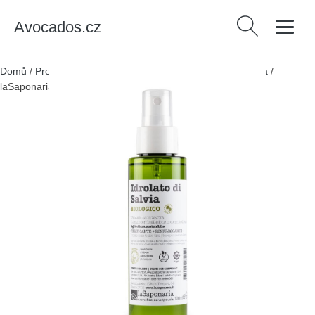
Avocados.cz
Vyhledávání
Domů
/
Produkty
/
Zdraví a krása
/
Osobní péče
/
Kosmetika
/
laSaponaria Šalvějová květová voda BIO (100 ml)