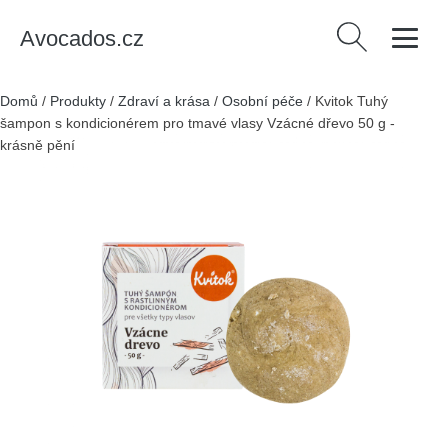
Avocados.cz
Vyhledávání
Domů
/
Produkty
/
Zdraví a krása
/
Osobní péče
/
Kvitok Tuhý
šampon s kondicionérem pro tmavé vlasy Vzácné dřevo 50 g -
krásně pění