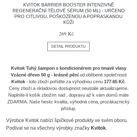
KVITOK BARRIER BOOSTER INTENZIVNĚ
REGENERAČNÍ TĚLOVÉ SÉRUM (50 ML) - URČENO
PRO CITLIVOU, POŠKOZENOU A POPRASKANOU
KŮŽI
269 Kč
DETAIL PRODUKTU
Kvitok Tuhý šampon s kondicionérem pro tmavé vlasy
Vzácné dřevo 50 g - krásně pění
od oblíbené společnosti
Kvitok
- toto zboží pořídíte za výhodnou cenu
177.65 Kč
.
Ceny zboží a skladovou dostupnost neustále aktualizujeme.
Naplníte-li košík zbožím nad , dopravu až k vám domů máte
ZDARMA. Naše heslo: kvalita, výhodná cena, prozákaznický
přístup.
Výrobce
Kvitok
nabízí špičkové produkty ve svém oboru.
Podívat se na všechny výrobky značky
Kvitok
.