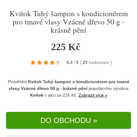
Kvitok Tuhý šampon s kondicionérem
pro tmavé vlasy Vzácné dřevo 50 g -
krásně pění
225 Kč
4.3
/
5
(
23
hodnocení
)
Prvotřídní
Kvitok Tuhý šampon s kondicionérem pro tmavé
vlasy Vzácné dřevo 50 g - krásně pění
populárního výrobce
Kvitok
v akci za 225 Kč.
Zobrazit více »
DO OBCHODU »